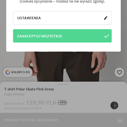
(cookies opcjonalne – możesz na nie wyrazić zgodę).
USTAWIENIA
ZAAKCEPTUJ WSZYSTKIE
KOLORY (
+15
)
T-shirt Polar Skate Pink Dress
biały (white)
119,90 PLN
-45%
219,90 PLN
Darmowa dostawa od 350 zł
PRODUKT ZOSTAŁ SPRZEDANY