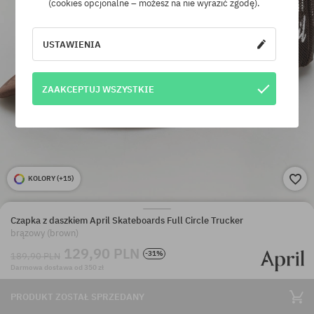
(cookies opcjonalne – możesz na nie wyrazić zgodę).
USTAWIENIA
ZAAKCEPTUJ WSZYSTKIE
KOLORY (
+15
)
Czapka z daszkiem April Skateboards Full Circle Trucker
brązowy (brown)
129,90 PLN
-31%
189,90 PLN
Darmowa dostawa od 350 zł
PRODUKT ZOSTAŁ SPRZEDANY