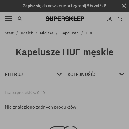
Zapisz się do newslettera i zgranij 5% zniżki!
Start
Odzież
Miejska
Kapelusze
HUF
Kapelusze HUF męskie
FILTRUJ
KOLEJNOŚĆ:
Liczba produktów: 0 / 0
Nie znaleziono żadnych produktów.