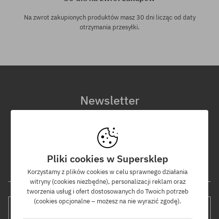
Na zwrot zakupionych produktów masz 30 dni licząc od daty
otrzymania przesyłki.
Newsletter
Zapisz się do naszego newslettera, a dowiesz się jako pierwszy o
nowościach i promocjach!
Dodatkowo otrzymasz kod rabatowy -5% na całe zamówienie!
Pliki cookies w Supersklep
Twój adres e-mail
Korzystamy z plików cookies w celu sprawnego działania
witryny (cookies niezbędne), personalizacji reklam oraz
tworzenia usług i ofert dostosowanych do Twoich potrzeb
(cookies opcjonalne – możesz na nie wyrazić zgodę).
WYŚLIJ