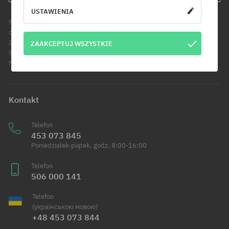
USTAWIENIA
Podanie adresu e-mail jest jednoznaczne z wyrażeniem zgody na
otrzymywanie informacji handlowych pod wskazany adres e-mail.
Informujemy, że administratorem Twoich danych osobowych jest Cool
ZAAKCEPTUJ WSZYSTKIE
Sport Distribution sp. z o.o. z siedzibą przy ul. Handlowców 2 w
Modlniczce. Dowiedz się więcej o przetwarzaniu Twoich danych.
Kontakt
Telefon
453 073 845
Poniedziałek-piątek, godz. 8:00-16:00
Telefon
506 000 141
Telefon
(українською мовою)
+48 453 073 844