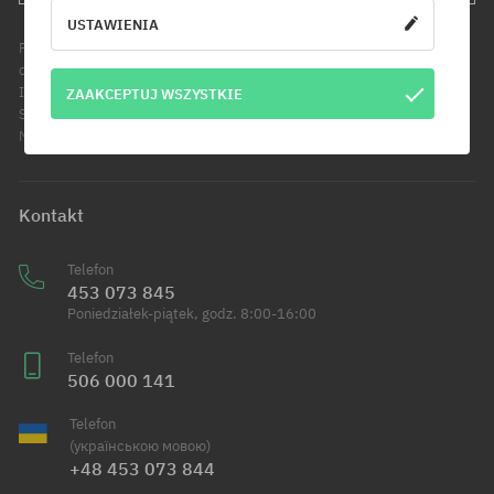
USTAWIENIA
Podanie adresu e-mail jest jednoznaczne z wyrażeniem zgody na
otrzymywanie informacji handlowych pod wskazany adres e-mail.
Informujemy, że administratorem Twoich danych osobowych jest Cool
ZAAKCEPTUJ WSZYSTKIE
Sport Distribution sp. z o.o. z siedzibą przy ul. Handlowców 2 w
Modlniczce. Dowiedz się więcej o przetwarzaniu Twoich danych.
Kontakt
Telefon
453 073 845
Poniedziałek-piątek, godz. 8:00-16:00
Telefon
506 000 141
Telefon
(українською мовою)
+48 453 073 844