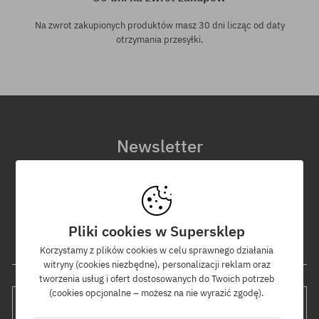
Na zwrot zakupionych produktów masz 30 dni licząc od daty
otrzymania przesyłki.
Newsletter
Zapisz się do naszego newslettera, a dowiesz się jako pierwszy o
nowościach i promocjach!
Dodatkowo otrzymasz kod rabatowy -5% na całe zamówienie!
Pliki cookies w Supersklep
Twój adres e-mail
Korzystamy z plików cookies w celu sprawnego działania
witryny (cookies niezbędne), personalizacji reklam oraz
tworzenia usług i ofert dostosowanych do Twoich potrzeb
(cookies opcjonalne – możesz na nie wyrazić zgodę).
WYŚLIJ