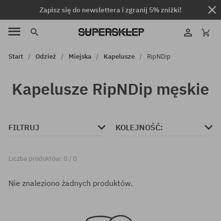
Zapisz się do newslettera i zgranij 5% zniżki!
Start
Odzież
Miejska
Kapelusze
RipNDip
Kapelusze RipNDip męskie
FILTRUJ
KOLEJNOŚĆ:
Liczba produktów: 0 / 0
Nie znaleziono żadnych produktów.