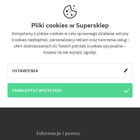
Newsletter
Pliki cookies w Supersklep
Korzystamy z plików cookies w celu sprawnego działania witryny
(cookies niezbędne), personalizacji reklam oraz tworzenia usług i
z się do naszego newslettera, a dowiesz się jako pierwszy o nowościach i promo
ofert dostosowanych do Twoich potrzeb (cookies opcjonalne –
Dodatkowo otrzymasz kod rabatowy -5% na całe zamówienie!
możesz na nie wyrazić zgodę).
WYŚLI
e-mail
USTAWIENIA
u e-mail jest jednoznaczne z wyrażeniem zgody na otrzymywanie informacji ha
ZAAKCEPTUJ WSZYSTKIE
s e-mail. Informujemy, że administratorem Twoich danych osobowych jest Cool
p. z o.o. z siedzibą przy ul. Handlowców 2 w Modlniczce. Dowiedz się więcej o pr
.
Informacje i pomoc