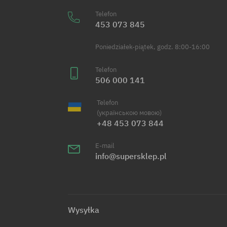
Telefon
453 073 845
Poniedziałek-piątek, godz. 8:00-16:00
Telefon
506 000 141
Telefon
(українською мовою)
+48 453 073 844
E-mail
info@supersklep.pl
Wysyłka