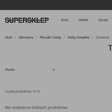
Buty
Odzież
Sprzęt
Start
Akcesoria
Plecaki i torby
Torby miejskie
Converse
T
Marka
Liczba produktów: 0 / 0
Nie znaleziono żadnych produktów.