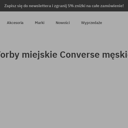
Zapisz się do newslettera i zgranij 5% zniżki na całe zamówienie!
Akcesoria
Marki
Nowości
Wyprzedaże
orby miejskie Converse męski