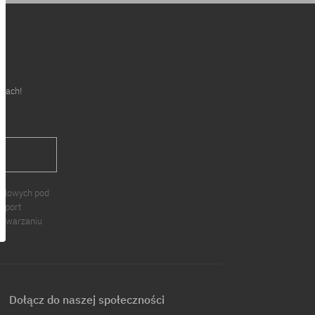
cjach!
J
ndlowych pod
 Sport
zetwarzaniu
Dołącz do naszej społeczności