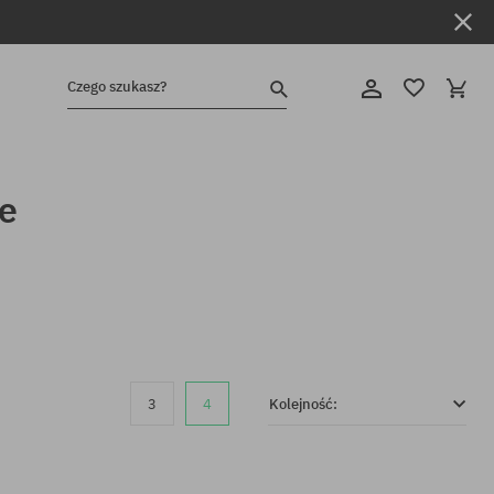
Czego szukasz?
e
3
4
Kolejność: