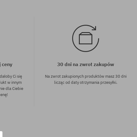
j ceny
30 dni na zwrot zakupów
dałoby Ci się
Na zwrot zakupionych produktów masz 30 dni
dukt w innym
licząc od daty otrzymania przesyłki.
nie dla Ciebie
cenę!