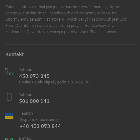
Podanie adresu e-mail jest jednoznaczne z wyrażeniem zgody na
otrzymywanie informacji handlowych pod wskazany adres e-mail.
Informujemy, że administratorem Twoich danych osobowych jest Cool
Sport Distribution sp. z o.o. z siedzibą przy ul. Handlowców 2 w
Modlniczce. Dowiedz się więcej o przetwarzaniu Twoich danych.
Kontakt
Telefon
453 073 845
Poniedziałek-piątek, godz. 8:00-16:00
Telefon
506 000 141
Telefon
(українською мовою)
+48 453 073 844
E-mail