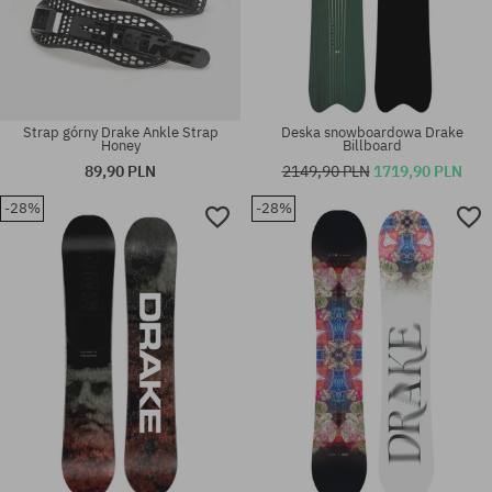
Strap górny Drake Ankle Strap
Deska snowboardowa Drake
Honey
Billboard
89,90 PLN
2149,90 PLN
1719,90 PLN
-28%
-28%
Dostępne rozmiary:
Dostępne rozmiary:
155; 158
153