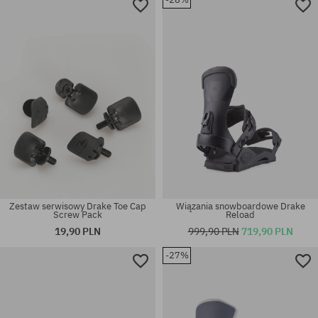
Dostępne rozmiary:
L
rozmiar uniwersalny
Zestaw serwisowy Drake Toe Cap
Wiązania snowboardowe Drake
Screw Pack
Reload
19,90 PLN
999,90 PLN
719,90 PLN
-27%
Dostępne rozmiary:
rozmiar uniwersalny
130