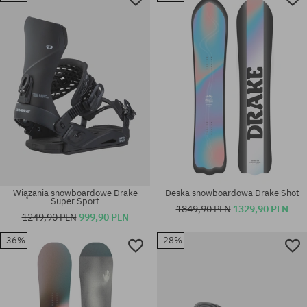
Dostępne rozmiary:
Dostępne rozmiary:
155
158
Wiązania snowboardowe Drake
Deska snowboardowa Drake Shot
Super Sport
1849,90 PLN
1329,90 PLN
1249,90 PLN
999,90 PLN
-36%
-28%
Dostępne rozmiary:
Dostępne rozmiary:
157
156W