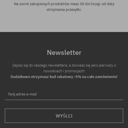
Na zwrot zakupionych produktów masz 30 dni licząc od daty
otrzymania przesyłki.
Newsletter
Zapisz się do naszego newslettera, a dowiesz się jako pierwszy o
nowościach i promocjach!
Dodatkowo otrzymasz kod rabatowy -5% na całe zamówienie!
Twój adres e-mail
WYŚLIJ