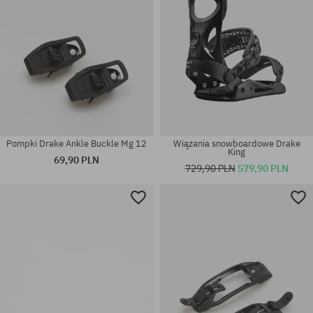
Pompki Drake Ankle Buckle Mg 12
Wiązania snowboardowe Drake
King
69,90 PLN
729,90 PLN
579,90 PLN
Dostępne rozmiary:
Dostępne rozmiary:
147
152; 156; 156W; 159; 159W