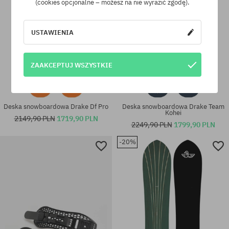
(cookies opcjonalne – możesz na nie wyrazić zgodę).
USTAWIENIA
ZAAKCEPTUJ WSZYSTKIE
Deska snowboardowa Drake Df Pro
Deska snowboardowa Drake Team
Kohei
2149,90 PLN
1719,90 PLN
2249,90 PLN
1799,90 PLN
-20%
Dostępne rozmiary:
Dostępne rozmiary:
L
156; 159