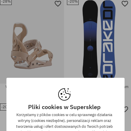
-28%
-20%
Dostępne rozmiary:
rozmiar uniwersalny
XL
Wiązania snowboardowe Drake
Deska snowboardowa Drake Team
Queen Wmn
2149,90 PLN
1719,90 PLN
749,90 PLN
539,90 PLN
Pliki cookies w Supersklep
-20%
-20%
Korzystamy z plików cookies w celu sprawnego działania
rozmiar uniwersalny
rozmiar uniwersalny
witryny (cookies niezbędne), personalizacji reklam oraz
tworzenia usług i ofert dostosowanych do Twoich potrzeb