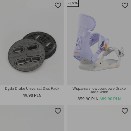
-19%
Dostępne rozmiary:
Dostępne rozmiary:
156
L
Dyski Drake Universal Disc Pack
Wiązania snowboardowe Drake
Jade Wmn
49,90 PLN
859,90 PLN
689,90 PLN
Dostępne rozmiary:
Dostępne rozmiary:
155W; 159W
L; XL