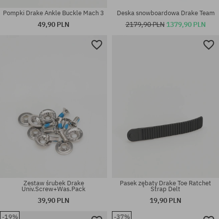
Pompki Drake Ankle Buckle Mach 3
Deska snowboardowa Drake Team
49,90 PLN
2179,90 PLN
1379,90 PLN
Dostępne rozmiary:
Dostępne rozmiary:
L-XL; M-L
L-XL
Zestaw śrubek Drake
Pasek zębaty Drake Toe Ratchet
Univ.Screw+Was.Pack
Strap Delt
39,90 PLN
19,90 PLN
-19%
-37%