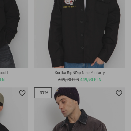
Dostępne rozmiary:
L; XL
scott
Kurtka RipNDip Nine Militarty
PLN
649,90 PLN
449,90 PLN
-37%