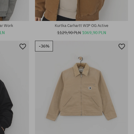
ar Work
Kurtka Carhartt WIP OG Active
PLN
1129,90 PLN
1069,90 PLN
-36%