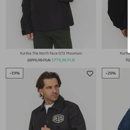
Dostępne rozmiary:
Dostępne rozm
XL
L
Kurtka The North Face GTX Mountain
Kurtk
2099,90 PLN
1779,90 PLN
72
-19%
-20%