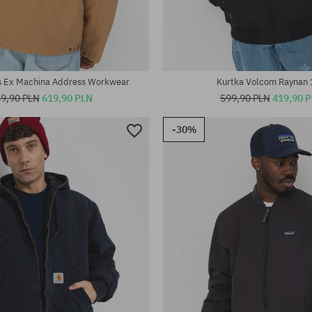
iary:
Dostępne rozmiary:
L; XL
s Ex Machina Address Workwear
Kurtka Volcom Raynan
9,90 PLN
619,90 PLN
599,90 PLN
419,90 
-30%