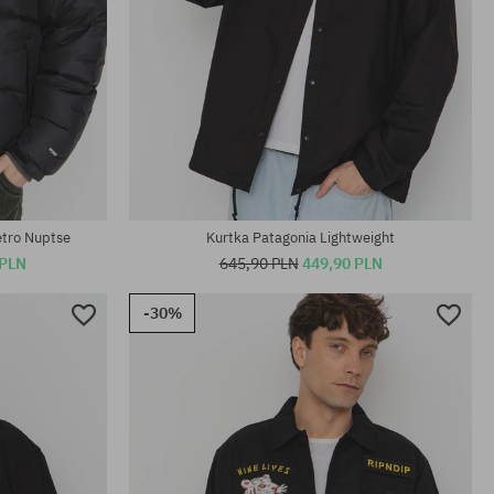
Dostępne rozmiary:
L
etro Nuptse
Kurtka Patagonia Lightweight
 PLN
645,90 PLN
449,90 PLN
-30%