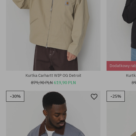
Dostępne rozmiary:
Dostępne rozm
Dodatkowy ra
L; XL
M; L; XL
Kurtka Carhartt WIP OG Detroit
Kurtk
879,90 PLN
619,90 PLN
39
-30%
-25%