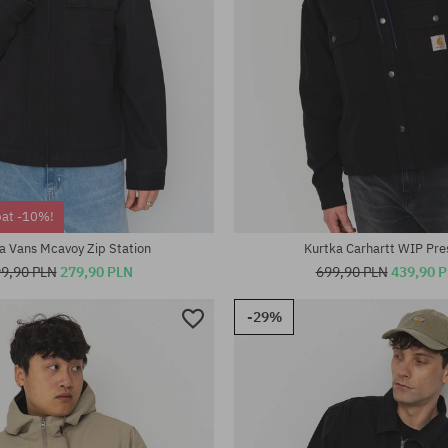
iary:
Dostępne rozmiary:
bat -10%!
S; M; L; XL
a Vans Mcavoy Zip Station
Kurtka Carhartt WIP Pre
9,90 PLN
279,90 PLN
699,90 PLN
439,90 
-29%