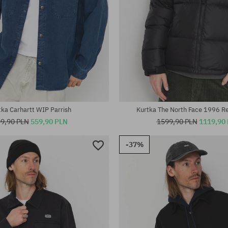
iary:
Dostępne rozmiary:
L; XL
tka Carhartt WIP Parrish
Kurtka The North Face 1996 R
9,90 PLN
559,90 PLN
1599,90 PLN
1119,90
-37%