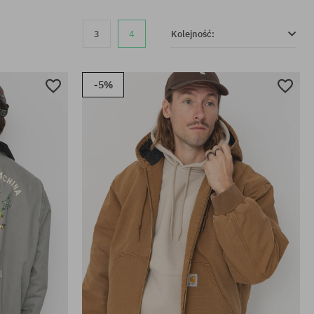
3
4
Kolejność:
-5%