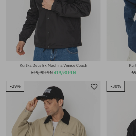
Dostępne rozmiary:
Dostępne rozm
M; XL
XS; S; L; XL
Kurtka Deus Ex Machina Venice Coach
Kur
519,90 PLN
419,90 PLN
69
-29%
-30%