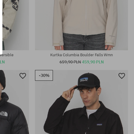
Dostępne rozmiary:
L; XL
versible
Kurtka Columbia Boulder Falls Wmn
PLN
659,90 PLN
459,90 PLN
-30%