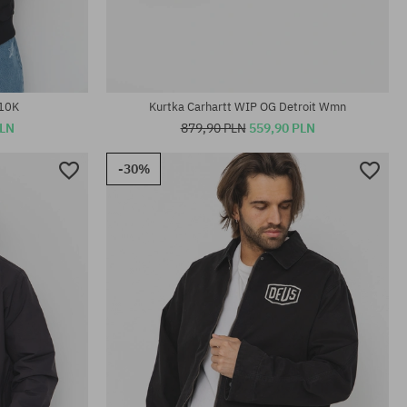
Dostępne rozmiary:
M
 10K
Kurtka Carhartt WIP OG Detroit Wmn
PLN
879,90 PLN
559,90 PLN
-30%