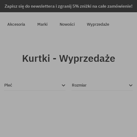
Zapisz się do newslettera i zgranij 5% zniżki na całe zamówienie!
Akcesoria
Marki
Nowości
Wyprzedaże
Kurtki - Wyprzedaże
Płeć
Rozmiar