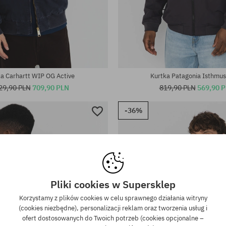
iary:
Dostępne rozmiary:
S; M; L; XL
a Carhartt WIP OG Active
Kurtka Patagonia Isthmu
29,90 PLN
709,90 PLN
819,90 PLN
569,90 
-36%
Pliki cookies w Supersklep
Korzystamy z plików cookies w celu sprawnego działania witryny
(cookies niezbędne), personalizacji reklam oraz tworzenia usług i
ofert dostosowanych do Twoich potrzeb (cookies opcjonalne –