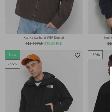
Dostępne rozmiary:
Dostępne rozm
XXL
L; XL
Kurtka Carhartt WIP Detroit
Kurtk
919,90 PLN
579,90 PLN
11
New
-30%
-15%