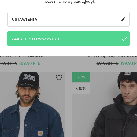
możesz na nie wyrazić zgodę).
USTAWIENIA
ZAAKCEPTUJ WSZYSTKIE
iary:
Dostępne rozmiary:
M; L; XL
a Volcom Fa Mickey Mason
Kurtka RipNDip Blonded Re
9,90 PLN
509,90 PLN
599,90 PLN
379,90 
New
-30%