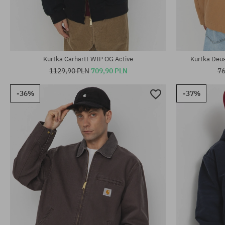
Dostępne rozmiary:
Dostępne rozm
M; L; XL
S; M; L; XL
Kurtka Carhartt WIP OG Active
Kurtka Deu
1129,90 PLN
709,90 PLN
76
-36%
-37%