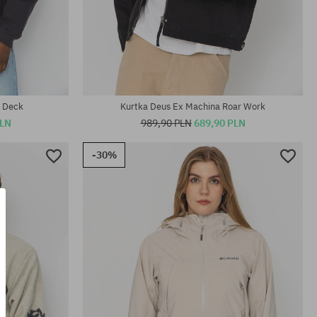
Dostępne rozmiary:
XS; S; M
s Deck
Kurtka Deus Ex Machina Roar Work
PLN
989,90 PLN
689,90 PLN
-30%