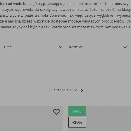
e i od wielu lat częściej pojawiają się na ulicach miast niż kortach tenisow
szych wędrówek, do szkoły czy nawet na miasto. Jeżeli zależy Ci na klasyc
eansy, wybierz białe
trampki Converse
. Tak więc usiądź wygodnie i wybierz
że u nas znajdziesz wszystkie dostępne modele wiodących producentów. Co 
 nawet gdyby coś było nie tak, każdy produkt możesz zwrócić bez podawania
Płeć
Rozmiar
Strona 1 z 22
New
-10%