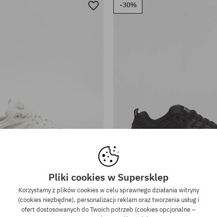
-30%
Pliki cookies w Supersklep
iary:
Dostępne rozmiary:
38; 38.5; 39.5
40; 40.5; 41; 42; 42.5; 44; 44.5; 
Korzystamy z plików cookies w celu sprawnego działania witryny
(cookies niezbędne), personalizacji reklam oraz tworzenia usług i
y New Balance 9060 JR
Buty DVS Comanch
ofert dostosowanych do Twoich potrzeb (cookies opcjonalne –
699,90 PLN
399,90 PLN
279,90 