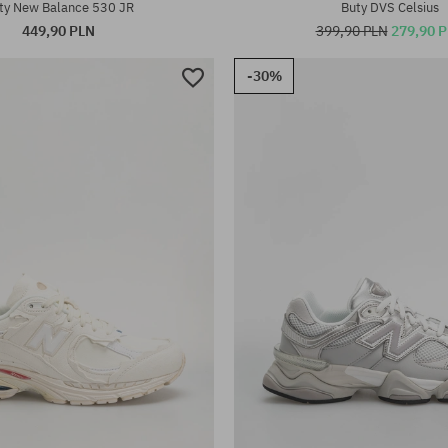
ty New Balance 530 JR
Buty DVS Celsius
449,90 PLN
399,90 PLN
279,90 
-30%
iary:
Dostępne rozmiary: