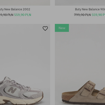
38; 38.5; 39; 40
41; 42.5; 43; 44; 44.5; 45; 46; 47
uty New Balance 2002
Buty New Balance 90
9,90 PLN
559,90 PLN
799,90 PLN
559,90 
New