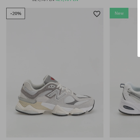
New
-20%
Dostępne rozmiary:
Dostępne rozm
36; 37; 37.5; 38; 38.5; 39.5; 40; 40.5; 42
35.5; 36; 37; 