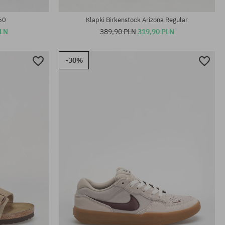
37; 38
60
Klapki Birkenstock Arizona Regular
PLN
389,90 PLN
319,90 PLN
-30%