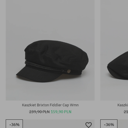
Dostępne rozmiary:
Dostępne rozm
S; M; L
S; M; L
Kaszkiet Brixton Fiddler Cap Wmn
Kaszki
239,90 PLN
159,90 PLN
21
-36%
-36%