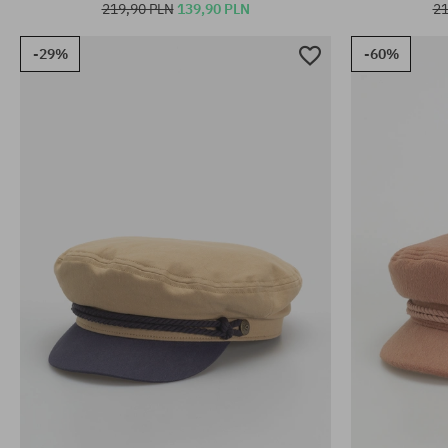
219,90 PLN
139,90 PLN
21
-29%
-60%
Dostępne rozmiary:
Dostępne rozm
S
L; XL