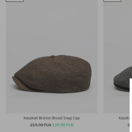
Dostępne rozmiary:
Dostępne rozm
XS; M; L
XS; S
Kaszkiet Brixton Brood Snap Cap
Kaszkie
219,90 PLN
139,90 PLN
21