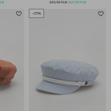
PLN
239,90 PLN
169,90 PLN
-37%
Dostępne rozmiary:
XS; S; M