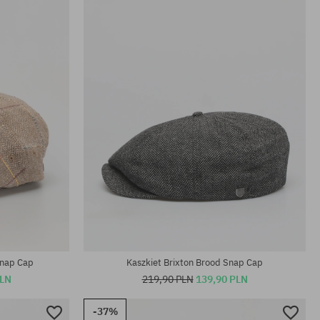
Dostępne rozmiary:
M; L
Snap Cap
Kaszkiet Brixton Brood Snap Cap
PLN
219,90 PLN
139,90 PLN
-37%