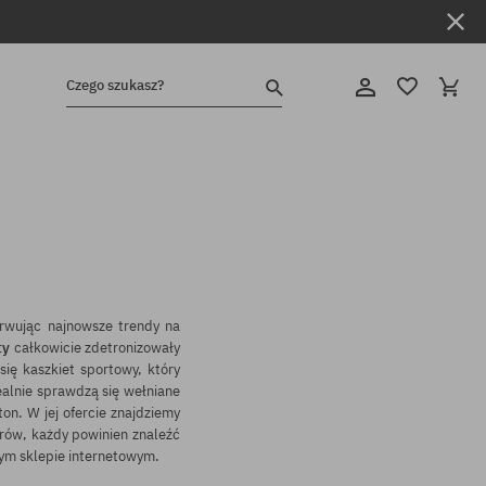
Czego szukasz?
erwując najnowsze trendy na
ty
całkowicie zdetronizowały
 się
kaszkiet sportowy
, który
ealnie sprawdzą się wełniane
on. W jej ofercie znajdziemy
rów, każdy powinien znaleźć
zym sklepie internetowym.