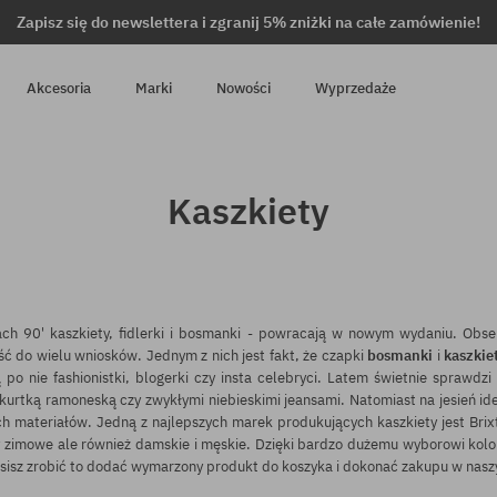
Zapisz się do newslettera i zgranij 5% zniżki na całe zamówienie!
Akcesoria
Marki
Nowości
Wyprzedaże
Kaszkiety
ch 90' kaszkiety, fidlerki i bosmanki - powracają w nowym wydaniu. Obs
 do wielu wniosków. Jednym z nich jest fakt, że czapki
bosmanki
i
kaszkie
ą po nie fashionistki, blogerki czy insta celebryci. Latem świetnie sprawdzi
kurtką ramoneską czy zwykłymi niebieskimi jeansami. Natomiast na jesień id
h materiałów. Jedną z najlepszych marek produkujących kaszkiety jest Brixt
y
zimowe
ale również
damskie
i
męskie
. Dzięki bardzo dużemu wyborowi kolo
usisz zrobić to dodać wymarzony produkt do koszyka i dokonać zakupu w nas