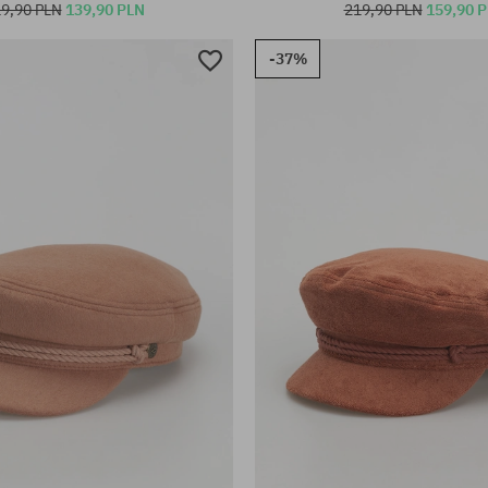
9,90 PLN
139,90 PLN
219,90 PLN
159,90 
-37%
iary:
Dostępne rozmiary:
S; M; L