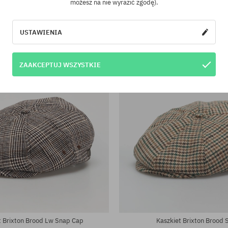
możesz na nie wyrazić zgodę).
-27%
USTAWIENIA
ZAAKCEPTUJ WSZYSTKIE
iary:
Dostępne rozmiary:
XS; S; M; L; XL
t Brixton Brood Lw Snap Cap
Kaszkiet Brixton Brood 