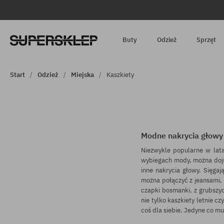
Buty
Odzież
Sprzęt
Start
Odzież
Miejska
Kaszkiety
Modne nakrycia głowy
Niezwykle popularne w lata
wybiegach mody, można dojść
inne nakrycia głowy. Sięgaj
można połączyć z jeansami, 
czapki bosmanki, z grubszyc
nie tylko
kaszkiety letnie
cz
coś dla siebie. Jedyne co m