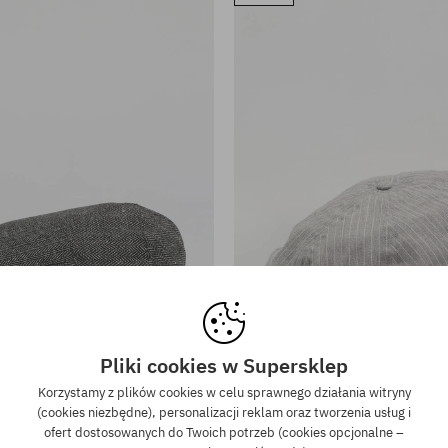
iary:
Dostępne rozmiary:
Pliki cookies w Supersklep
XL
Korzystamy z plików cookies w celu sprawnego działania witryny
t Brixton Hooligan Snap Cap
Kaszkiet Brixton Brood Lw 
(cookies niezbędne), personalizacji reklam oraz tworzenia usług i
9,90 PLN
139,90 PLN
219,90 PLN
139,90 
ofert dostosowanych do Twoich potrzeb (cookies opcjonalne –