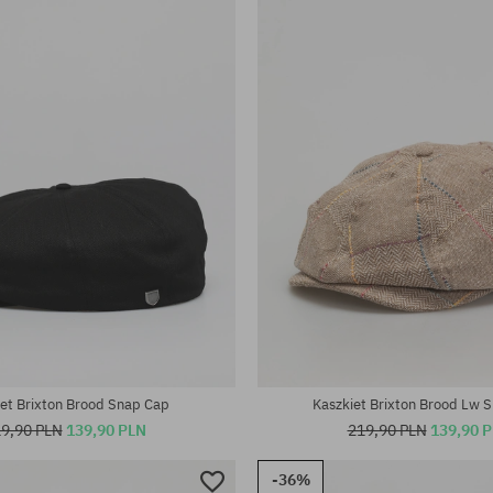
iary:
Dostępne rozmiary:
S; M; L
et Brixton Brood Snap Cap
Kaszkiet Brixton Brood Lw 
9,90 PLN
139,90 PLN
219,90 PLN
139,90 
-36%