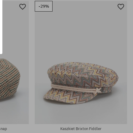
-29%
Dostępne rozmiary:
XS; S; M; L; XL
Snap
Kaszkiet Brixton Fiddler