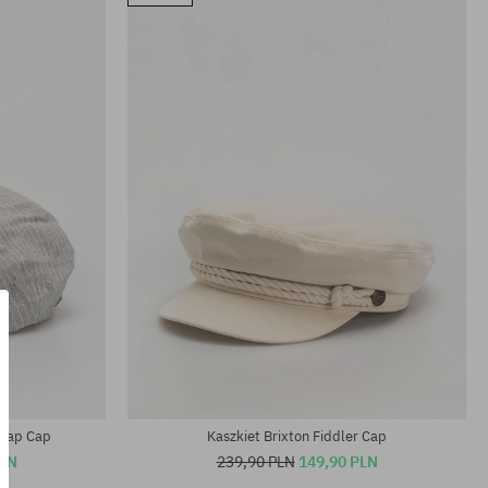
Dostępne rozmiary:
XS; S; M
Snap Cap
Kaszkiet Brixton Fiddler Cap
PLN
239,90 PLN
149,90 PLN