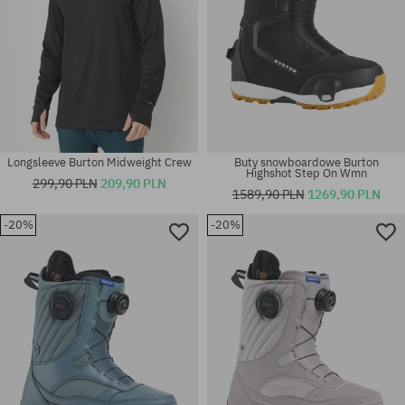
Longsleeve Burton Midweight Crew
Buty snowboardowe Burton
Highshot Step On Wmn
299,90 PLN
209,90 PLN
1589,90 PLN
1269,90 PLN
-20%
-20%
Dostępne rozmiary:
Dostępne rozmiary:
48
140; 152