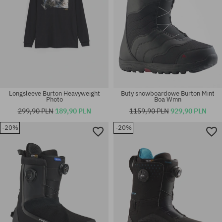
Longsleeve Burton Heavyweight
Buty snowboardowe Burton Mint
Photo
Boa Wmn
299,90 PLN
189,90 PLN
1159,90 PLN
929,90 PLN
-20%
-20%
Dostępne rozmiary:
Dostępne rozmiary:
41.5; 45
M