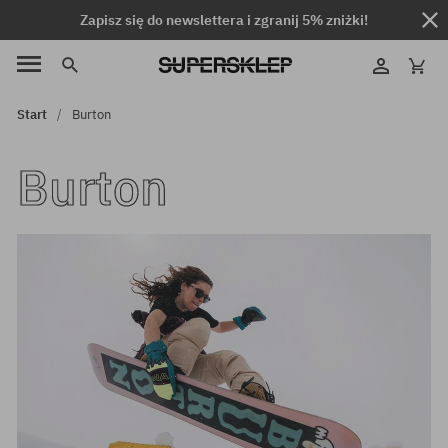
Zapisz się do newslettera i zgranij 5% zniżki!
Start
Burton
Burton