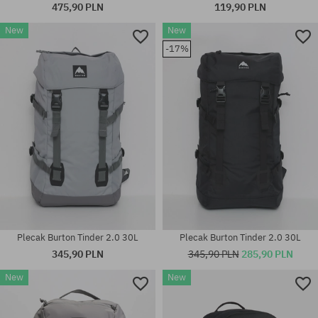
475,90 PLN
119,90 PLN
New
New
Dostępne rozmiary:
-17%
rozmiar uniwersalny
XS; M; L
Plecak Burton Tinder 2.0 30L
Plecak Burton Tinder 2.0 30L
345,90 PLN
345,90 PLN
285,90 PLN
New
New
rozmiar uniwersalny
rozmiar uniwersalny