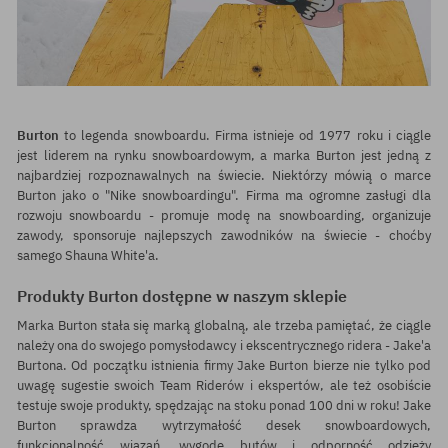
Burton
to legenda snowboardu. Firma istnieje od 1977 roku i ciągle
jest liderem na rynku snowboardowym, a marka Burton jest jedną z
najbardziej rozpoznawalnych na świecie. Niektórzy mówią o marce
Burton jako o "Nike snowboardingu". Firma ma ogromne zasługi dla
rozwoju snowboardu - promuje modę na snowboarding, organizuje
zawody, sponsoruje najlepszych zawodników na świecie - choćby
samego Shauna White'a.
Produkty Burton dostępne w naszym sklepie
Marka
Burton
stała się marką globalną, ale trzeba pamiętać, że ciągle
należy ona do swojego pomysłodawcy i ekscentrycznego ridera - Jake'a
Burtona. Od początku istnienia firmy Jake Burton bierze nie tylko pod
uwagę sugestie swoich Team Riderów i ekspertów, ale też osobiście
testuje swoje produkty, spędzając na stoku ponad 100 dni w roku! Jake
Burton sprawdza wytrzymałość desek snowboardowych,
funkcjonalność wiązań, wygodę butów i odporność odzieży