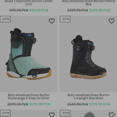
Bluza z kapturem Burton Cinder
Buty snowboardowe Burton Photon
ZHD
Boa
599,90 PLN
419,90 PLN
1939,90 PLN
1549,90 PLN
-20%
-20%
Dostępne rozmiary:
Dostępne rozmiary:
37; 40; 41
38; 41.5
Buty snowboardowe Burton
Buty snowboardowe Burton
Waverange X Step On Wmn
Limelight Boa Wmn
2099,90 PLN
1679,90 PLN
1549,90 PLN
1239,90 PLN
-19%
-30%
Dostępne rozmiary:
Dostępne rozmiary: