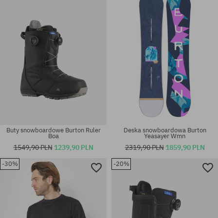
S
42; 43; 43.5; 44
Buty snowboardowe Burton Ruler
Deska snowboardowa Burton
Boa
Yeasayer Wmn
1549,90 PLN
1239,90 PLN
2319,90 PLN
1859,90 PLN
-30%
-20%
Dostępne rozmiary:
Dostępne rozmiary:
XL
42; 42.5; 43; 43.5; 44; 44.5; 45