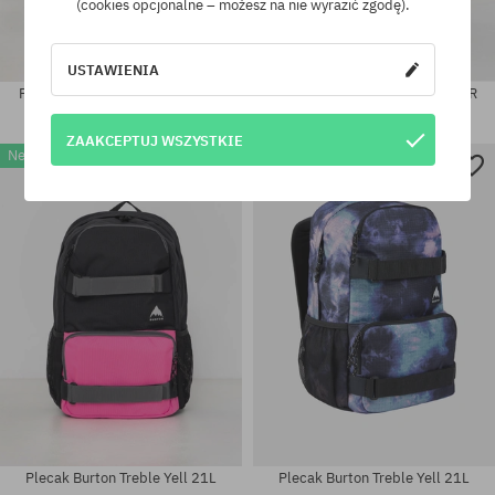
(cookies opcjonalne – możesz na nie wyrazić zgodę).
USTAWIENIA
Plecak Burton Distortion 18L JR
Plecak Burton Distortion 18L JR
235,90 PLN
235,90 PLN
ZAAKCEPTUJ WSZYSTKIE
New
New
rozmiar uniwersalny
rozmiar uniwersalny
Plecak Burton Treble Yell 21L
Plecak Burton Treble Yell 21L