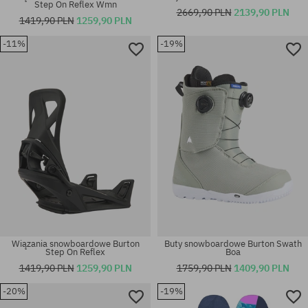
Step On Reflex Wmn
2669,90 PLN
2139,90 PLN
1419,90 PLN
1259,90 PLN
-11%
-19%
Dostępne rozmiary:
rozmiar uniwersalny
41.5; 42; 42.5; 44; 47
Wiązania snowboardowe Burton
Buty snowboardowe Burton Swath
Step On Reflex
Boa
1419,90 PLN
1259,90 PLN
1759,90 PLN
1409,90 PLN
-20%
-19%
Dostępne rozmiary:
Dostępne rozmiary: