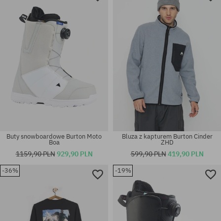
L
47
Buty snowboardowe Burton Moto
Bluza z kapturem Burton Cinder
Boa
ZHD
1159,90 PLN
929,90 PLN
599,90 PLN
419,90 PLN
-36%
-19%
Dostępne rozmiary:
Dostępne rozmiary:
37; 39; 40; 40.5; 41
39; 40.5