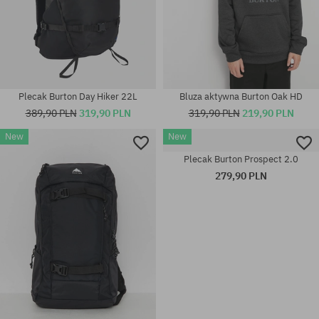
Plecak Burton Day Hiker 22L
Bluza aktywna Burton Oak HD
389,90 PLN
319,90 PLN
319,90 PLN
219,90 PLN
New
New
Plecak Burton Prospect 2.0
279,90 PLN
rozmiar uniwersalny
rozmiar uniwersalny