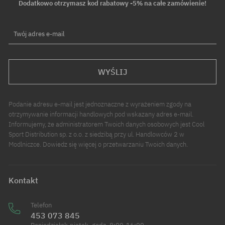
Dodatkowo otrzymasz kod rabatowy -5% na całe zamówienie!
Twój adres e-mail
WYŚLIJ
Podanie adresu e-mail jest jednoznaczne z wyrażeniem zgody na
otrzymywanie informacji handlowych pod wskazany adres e-mail.
Informujemy, że administratorem Twoich danych osobowych jest Cool
Sport Distribution sp. z o.o. z siedzibą przy ul. Handlowców 2 w
Modlniczce. Dowiedz się więcej o przetwarzaniu Twoich danych.
Kontakt
Telefon
453 073 845