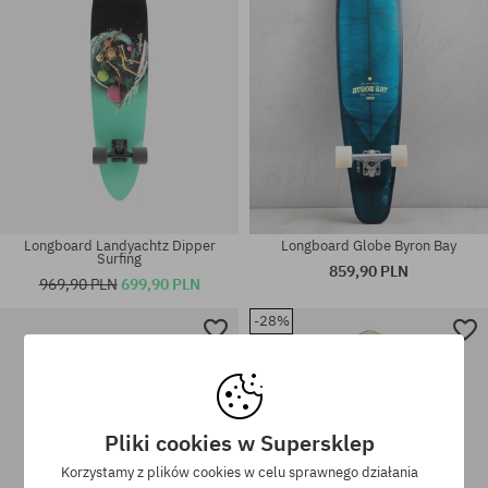
Longboard Landyachtz Dipper
Longboard Globe Byron Bay
Surfing
859,90 PLN
969,90 PLN
699,90 PLN
-28%
Dostępne rozmiary:
Dostępne rozmiary:
9.25
35
Pliki cookies w Supersklep
Korzystamy z plików cookies w celu sprawnego działania