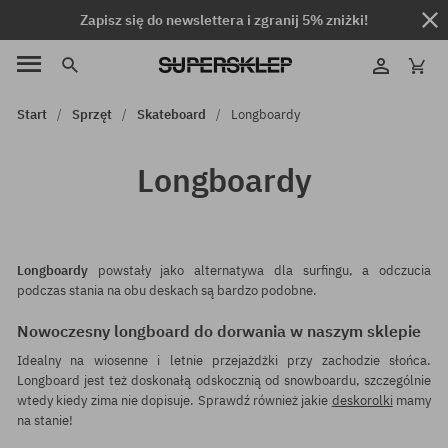
Zapisz się do newslettera i zgranij 5% zniżki!
Start
Sprzęt
Skateboard
Longboardy
Longboardy
Longboardy
powstały jako alternatywa dla surfingu, a odczucia
podczas stania na obu deskach są bardzo podobne.
Nowoczesny longboard do dorwania w naszym sklepie
Idealny na wiosenne i letnie przejażdżki przy zachodzie słońca.
Longboard
jest też doskonałą odskocznią od snowboardu, szczególnie
wtedy kiedy zima nie dopisuje. Sprawdź również jakie
deskorolki
mamy
na stanie!