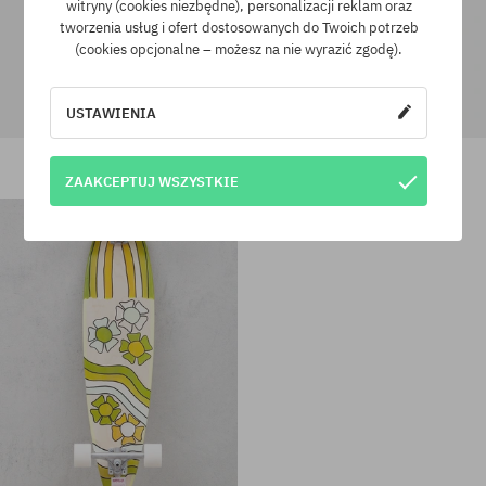
witryny (cookies niezbędne), personalizacji reklam oraz
tworzenia usług i ofert dostosowanych do Twoich potrzeb
(cookies opcjonalne – możesz na nie wyrazić zgodę).
USTAWIENIA
Longboard Globe Bender
Longboard Globe Geminon 35
839,90 PLN
879,90 PLN
629,90 PLN
ZAAKCEPTUJ WSZYSTKIE
Dostępne rozmiary:
Dostępne rozmiary:
9.0
43