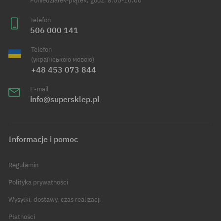
Poniedziałek-piątek, godz. 8:00-16:00
Telefon
506 000 141
Telefon
(українською мовою)
+48 453 073 844
E-mail
info@supersklep.pl
Informacje i pomoc
Regulamin
Polityka prywatności
Wysyłki, dostawy, czas realizacji
Płatności