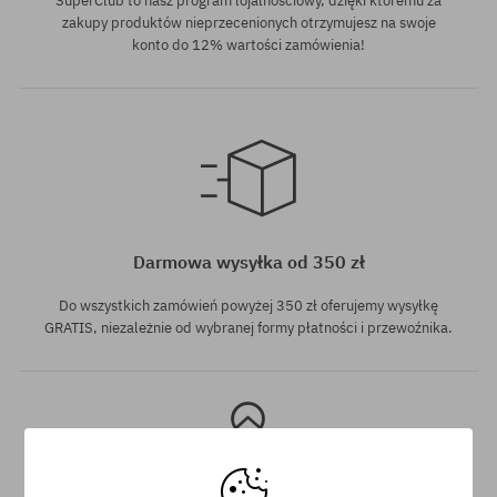
SuperClub to nasz program lojalnościowy, dzięki któremu za
zakupy produktów nieprzecenionych otrzymujesz na swoje
konto do 12% wartości zamówienia!
Dostępne rozmiary:
Dostępne rozmiary:
L
M; L
Darmowa wysyłka od 350 zł
Do wszystkich zamówień powyżej 350 zł oferujemy wysyłkę
GRATIS, niezależnie od wybranej formy płatności i przewoźnika.