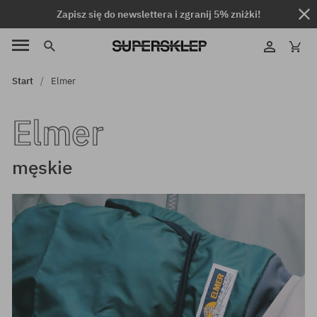
Zapisz się do newslettera i zgranij 5% zniżki!
Start
Elmer
Elmer
męskie