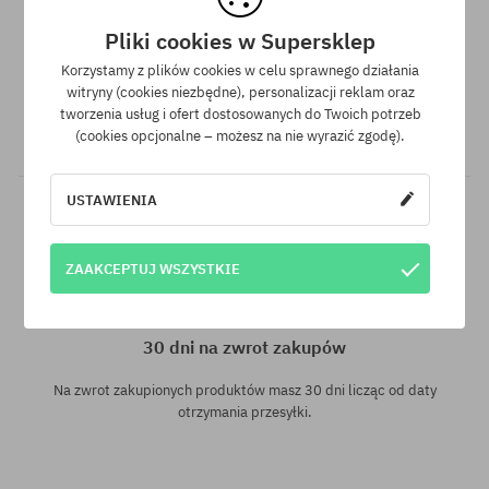
Pliki cookies w Supersklep
Gwarancja najniższej ceny
Korzystamy z plików cookies w celu sprawnego działania
Mamy najlepsze ceny, ale jeśli udałoby Ci się znaleźć dokładnie
witryny (cookies niezbędne), personalizacji reklam oraz
ten sam produkt w innym sklepie, w niższej cenie - specjalnie
tworzenia usług i ofert dostosowanych do Twoich potrzeb
dla Ciebie również obniżymy jego cenę!
(cookies opcjonalne – możesz na nie wyrazić zgodę).
USTAWIENIA
ZAAKCEPTUJ WSZYSTKIE
30 dni na zwrot zakupów
Na zwrot zakupionych produktów masz 30 dni licząc od daty
otrzymania przesyłki.