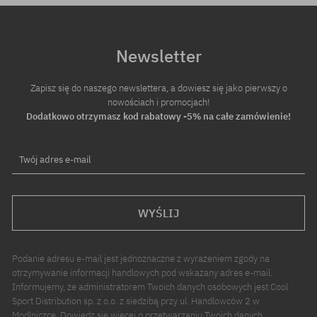
Newsletter
Zapisz się do naszego newslettera, a dowiesz się jako pierwszy o
nowościach i promocjach!
Dodatkowo otrzymasz kod rabatowy -5% na całe zamówienie!
Twój adres e-mail
WYŚLIJ
Podanie adresu e-mail jest jednoznaczne z wyrażeniem zgody na
otrzymywanie informacji handlowych pod wskazany adres e-mail.
Informujemy, że administratorem Twoich danych osobowych jest Cool
Sport Distribution sp. z o.o. z siedzibą przy ul. Handlowców 2 w
Modlniczce. Dowiedz się więcej o przetwarzaniu Twoich danych.