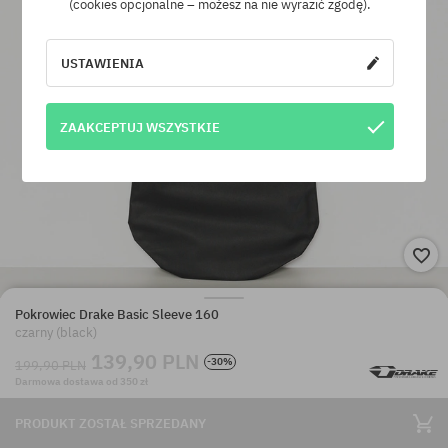
(cookies opcjonalne – możesz na nie wyrazić zgodę).
USTAWIENIA
ZAAKCEPTUJ WSZYSTKIE
Pokrowiec Drake Basic Sleeve 160
czarny (black)
139,90 PLN
-30%
199,90 PLN
Darmowa dostawa od 350 zł
PRODUKT ZOSTAŁ SPRZEDANY