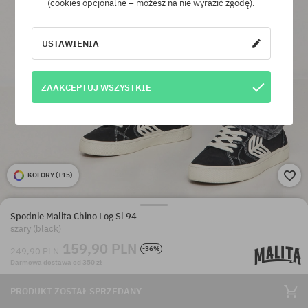
(cookies opcjonalne – możesz na nie wyrazić zgodę).
USTAWIENIA
ZAAKCEPTUJ WSZYSTKIE
KOLORY (
+15
)
Spodnie Malita Chino Log Sl 94
szary (black)
159,90 PLN
-36%
249,90 PLN
Darmowa dostawa od 350 zł
PRODUKT ZOSTAŁ SPRZEDANY