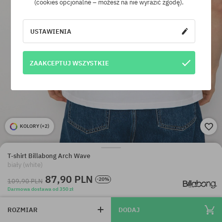
(cookies opcjonalne – możesz na nie wyrazić zgodę).
USTAWIENIA
ZAAKCEPTUJ WSZYSTKIE
KOLORY (
+2
)
T-shirt Billabong Arch Wave
biały (white)
87,90 PLN
-20%
109,90 PLN
Darmowa dostawa od 350 zł
ROZMIAR
DODAJ