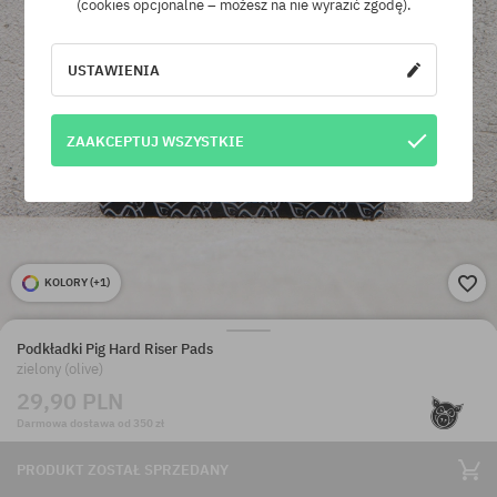
(cookies opcjonalne – możesz na nie wyrazić zgodę).
USTAWIENIA
ZAAKCEPTUJ WSZYSTKIE
KOLORY (
+1
)
Podkładki Pig Hard Riser Pads
zielony (olive)
29,90 PLN
Darmowa dostawa od 350 zł
PRODUKT ZOSTAŁ SPRZEDANY