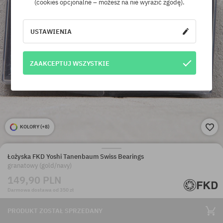
(cookies opcjonalne – możesz na nie wyrazić zgodę).
USTAWIENIA
ZAAKCEPTUJ WSZYSTKIE
KOLORY (
+8
)
Łożyska FKD Yoshi Tanenbaum Swiss Bearings
granatowy (gold/navy)
149,90 PLN
Darmowa dostawa od 350 zł
PRODUKT ZOSTAŁ SPRZEDANY