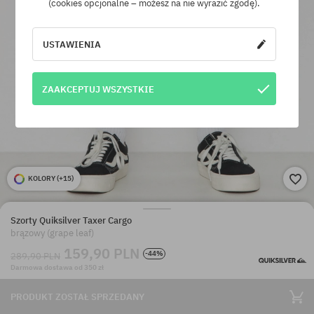
(cookies opcjonalne – możesz na nie wyrazić zgodę).
USTAWIENIA
ZAAKCEPTUJ WSZYSTKIE
KOLORY (
+15
)
Szorty Quiksilver Taxer Cargo
brązowy (grape leaf)
159,90 PLN
-44%
289,90 PLN
Darmowa dostawa od 350 zł
PRODUKT ZOSTAŁ SPRZEDANY