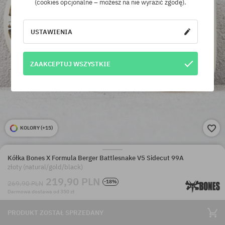
(cookies opcjonalne – możesz na nie wyrazić zgodę).
USTAWIENIA
ZAAKCEPTUJ WSZYSTKIE
KOLORY (
+15
)
Kółka Bones X Formula Berger Battlesnake V5 Sidecut 99A
złoty (natural/gold/black)
219,90 PLN
-18%
269,90 PLN
Darmowa dostawa od 350 zł
PRODUKT ZOSTAŁ SPRZEDANY