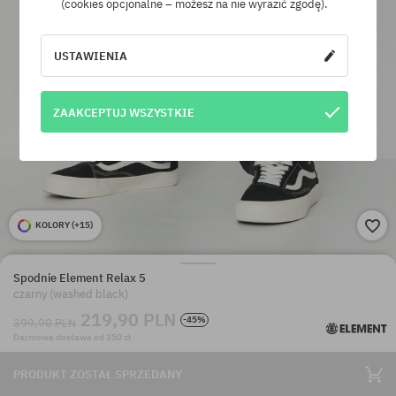
(cookies opcjonalne – możesz na nie wyrazić zgodę).
USTAWIENIA
ZAAKCEPTUJ WSZYSTKIE
KOLORY (
+15
)
Spodnie Element Relax 5
czarny (washed black)
219,90 PLN
-45%
399,90 PLN
Darmowa dostawa od 350 zł
PRODUKT ZOSTAŁ SPRZEDANY