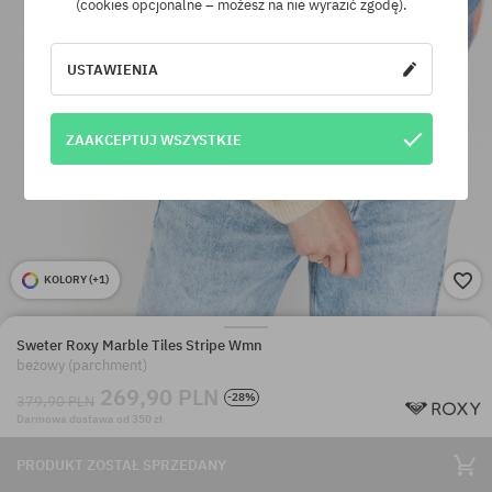
(cookies opcjonalne – możesz na nie wyrazić zgodę).
USTAWIENIA
ZAAKCEPTUJ WSZYSTKIE
KOLORY (
+1
)
Sweter Roxy Marble Tiles Stripe Wmn
beżowy (parchment)
269,90 PLN
-28%
379,90 PLN
Darmowa dostawa od 350 zł
PRODUKT ZOSTAŁ SPRZEDANY