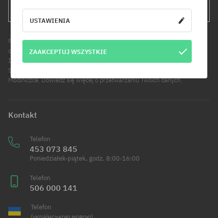
WYŚLIJ
USTAWIENIA
Podanie adresu e-mail jest jednoznaczne z wyrażeniem zgody na
otrzymywanie informacji handlowych pod wskazany adres e-mail.
ZAAKCEPTUJ WSZYSTKIE
Informujemy, że administratorem Twoich danych osobowych jest Cool
Sport Distribution sp. z o.o. z siedzibą przy ul. Handlowców 2 w
Modlniczce. Dowiedz się więcej o przetwarzaniu Twoich danych.
Kontakt
Telefon
453 073 845
Poniedziałek-piątek, godz. 8:00-16:00
Telefon
506 000 141
Telefon
(українською мовою)