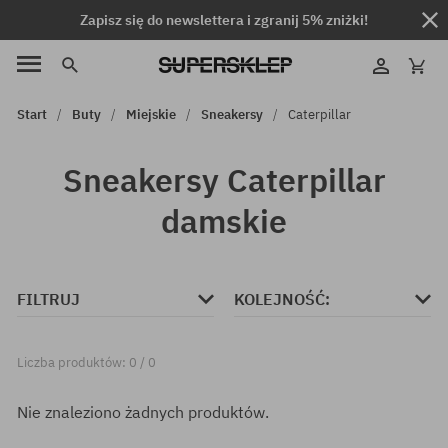
Zapisz się do newslettera i zgranij 5% zniżki!
Start
Buty
Miejskie
Sneakersy
Caterpillar
Sneakersy Caterpillar
damskie
FILTRUJ
KOLEJNOŚĆ:
Liczba produktów: 0 / 0
Nie znaleziono żadnych produktów.