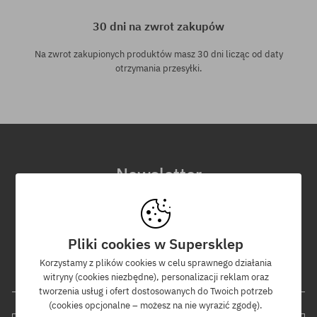
30 dni na zwrot zakupów
Na zwrot zakupionych produktów masz 30 dni licząc od daty
otrzymania przesyłki.
Newsletter
Zapisz się do naszego newslettera, a dowiesz się jako pierwszy o
nowościach i promocjach!
Dodatkowo otrzymasz kod rabatowy -5% na całe zamówienie!
Pliki cookies w Supersklep
Korzystamy z plików cookies w celu sprawnego działania
witryny (cookies niezbędne), personalizacji reklam oraz
Twój adres e-mail
tworzenia usług i ofert dostosowanych do Twoich potrzeb
(cookies opcjonalne – możesz na nie wyrazić zgodę).