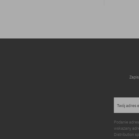
rozmiar uniwersalny
Zapis
Twój adres 
Podanie adres
wskazany adre
Distribution s