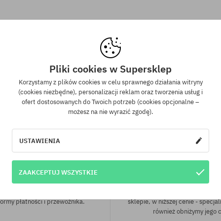
rsalny
rozmiar uniwersalny
Pliki cookies w Supersklep
Korzystamy z plików cookies w celu sprawnego działania witryny
(cookies niezbędne), personalizacji reklam oraz tworzenia usług i
ofert dostosowanych do Twoich potrzeb (cookies opcjonalne –
możesz na nie wyrazić zgodę).
USTAWIENIA
wa wysyłka od 350 zł
Gwarancja najniższe
ZAAKCEPTUJ WSZYSTKIE
kich zamówień powyżej 350 zł
Mamy najlepsze ceny, ale jeśli u
wysyłkę GRATIS, niezależnie od
znaleźć dokładnie ten sam pro
ormy płatności i przewoźnika.
sklepie, w niższej cenie - specjal
również obniżymy jego 