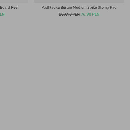
 Board Reel
Podkładka Burton Medium Spike Stomp Pad
PLN
109,90 PLN
76,90 PLN