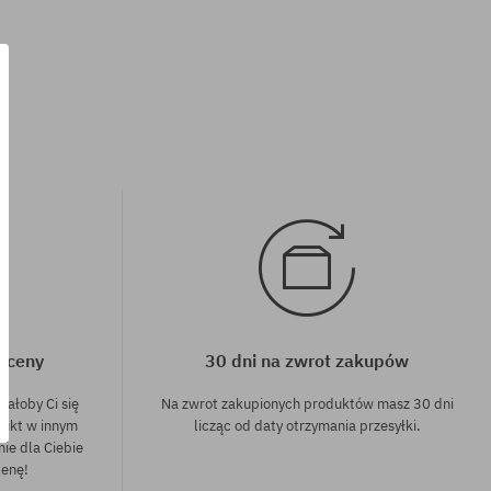
rozmiar uniwersalny
j ceny
30 dni na zwrot zakupów
dałoby Ci się
Na zwrot zakupionych produktów masz 30 dni
dukt w innym
licząc od daty otrzymania przesyłki.
nie dla Ciebie
cenę!