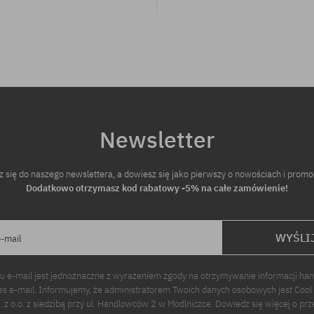
Newsletter
z się do naszego newslettera, a dowiesz się jako pierwszy o nowościach i promo
Dodatkowo otrzymasz kod rabatowy -5% na całe zamówienie!
WYŚLI
e-mail
u e-mail jest jednoznaczne z wyrażeniem zgody na otrzymywanie informacji ha
s e-mail. Informujemy, że administratorem Twoich danych osobowych jest Cool
p. z o.o. z siedzibą przy ul. Handlowców 2 w Modlniczce. Dowiedz się więcej o pr