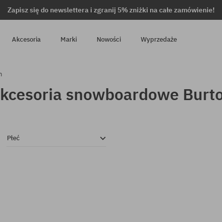
Zapisz się do newslettera i zgranij 5% zniżki na całe zamówienie!
Akcesoria
Marki
Nowości
Wyprzedaże
n
kcesoria snowboardowe Burt
Płeć