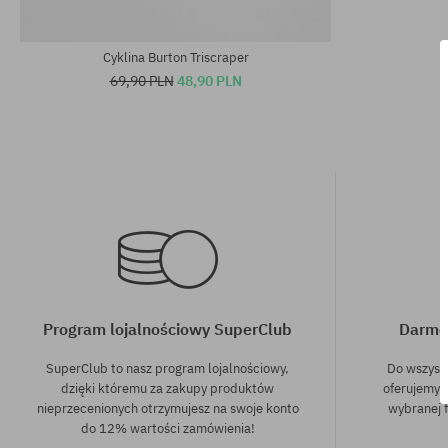
rozmiar uniwersalny
rozmiar uniwe
Cyklina Burton Triscraper
69,90 PLN
48,90 PLN
Program lojalnościowy SuperClub
Darmo
SuperClub to nasz program lojalnościowy,
Do wszyst
dzięki któremu za zakupy produktów
oferujemy 
nieprzecenionych otrzymujesz na swoje konto
wybranej f
do 12% wartości zamówienia!