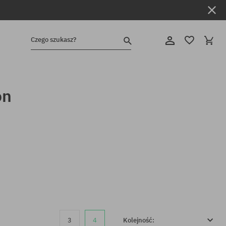
Czego szukasz?
on
3
4
Kolejność: