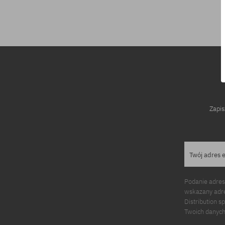
Dostępne rozmiary:
XL
Zapis
Twój adres 
Podanie adres
wskazany adre
Distribution s
Twoich danych