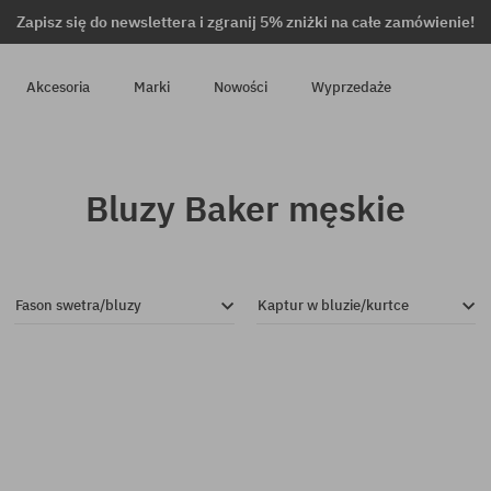
Zapisz się do newslettera i zgranij 5% zniżki na całe zamówienie!
Akcesoria
Marki
Nowości
Wyprzedaże
Bluzy Baker męskie
Fason swetra/bluzy
Kaptur w bluzie/kurtce