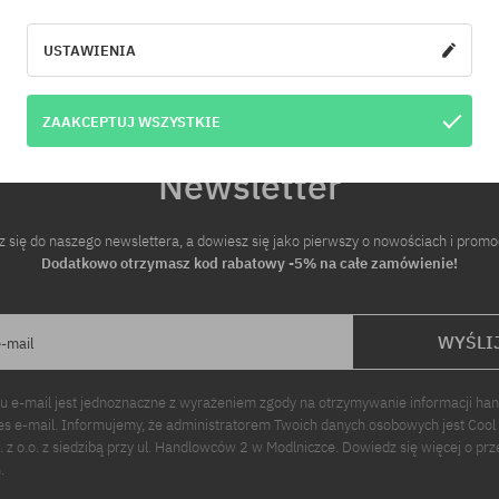
USTAWIENIA
ZAAKCEPTUJ WSZYSTKIE
Newsletter
z się do naszego newslettera, a dowiesz się jako pierwszy o nowościach i promo
Dodatkowo otrzymasz kod rabatowy -5% na całe zamówienie!
WYŚLI
e-mail
u e-mail jest jednoznaczne z wyrażeniem zgody na otrzymywanie informacji ha
s e-mail. Informujemy, że administratorem Twoich danych osobowych jest Cool
p. z o.o. z siedzibą przy ul. Handlowców 2 w Modlniczce. Dowiedz się więcej o pr
.