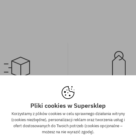
wa wysyłka od 350 zł
Gwarancja najniższe
kich zamówień powyżej 350 zł
Mamy najlepsze ceny, ale jeśli u
Pliki cookies w Supersklep
wysyłkę GRATIS, niezależnie od
znaleźć dokładnie ten sam pro
Korzystamy z plików cookies w celu sprawnego działania witryny
ormy płatności i przewoźnika.
sklepie, w niższej cenie - specjal
(cookies niezbędne), personalizacji reklam oraz tworzenia usług i
również obniżymy jego 
ofert dostosowanych do Twoich potrzeb (cookies opcjonalne –
możesz na nie wyrazić zgodę).