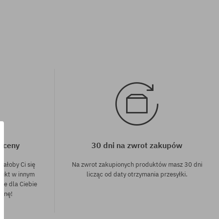
j ceny
30 dni na zwrot zakupów
dałoby Ci się
Na zwrot zakupionych produktów masz 30 dni
dukt w innym
licząc od daty otrzymania przesyłki.
nie dla Ciebie
cenę!