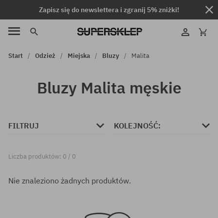
Zapisz się do newslettera i zgranij 5% zniżki!
Start
Odzież
Miejska
Bluzy
Malita
Bluzy Malita męskie
FILTRUJ
KOLEJNOŚĆ:
Liczba produktów: 0 / 0
Nie znaleziono żadnych produktów.