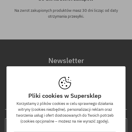
Na zwrot zakupionych produktów masz 30 dni licząc od daty
otrzymania przesyłki.
Newsletter
Zapisz się do naszego newslettera, a dowiesz się jako pierwszy o
nowościach i promocjach!
Dodatkowo otrzymasz kod rabatowy -5% na całe zamówienie!
Pliki cookies w Supersklep
Twój adres e-mail
Korzystamy z plików cookies w celu sprawnego działania
witryny (cookies niezbędne), personalizacji reklam oraz
tworzenia usług i ofert dostosowanych do Twoich potrzeb
(cookies opcjonalne – możesz na nie wyrazić zgodę).
WYŚLIJ