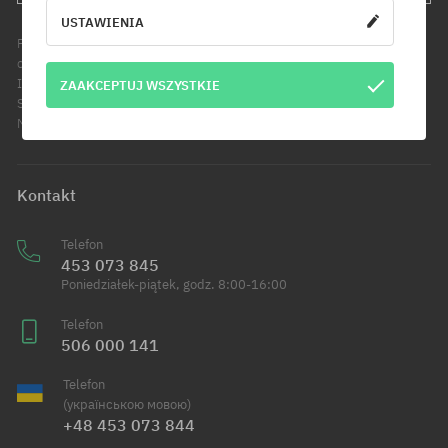
USTAWIENIA
Podanie adresu e-mail jest jednoznaczne z wyrażeniem zgody na
otrzymywanie informacji handlowych pod wskazany adres e-mail.
Informujemy, że administratorem Twoich danych osobowych jest Cool
ZAAKCEPTUJ WSZYSTKIE
Sport Distribution sp. z o.o. z siedzibą przy ul. Handlowców 2 w
Modlniczce. Dowiedz się więcej o przetwarzaniu Twoich danych.
Kontakt
Telefon
453 073 845
Poniedziałek-piątek, godz. 8:00-16:00
Telefon
506 000 141
Telefon
(українською мовою)
+48 453 073 844