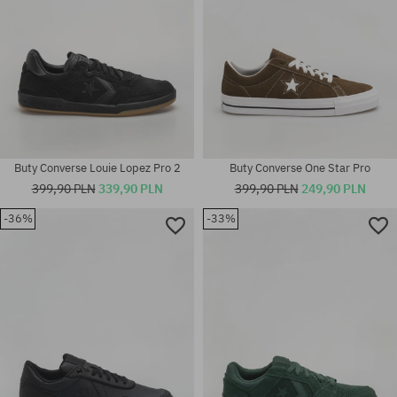
Buty Converse Louie Lopez Pro 2
Buty Converse One Star Pro
399,90 PLN
339,90 PLN
399,90 PLN
249,90 PLN
-36%
-33%
Dostępne rozmiary:
Dostępne rozmiary:
41; 41.5; 42; 42.5; 43; 44; 45;
39; 40; 41
46