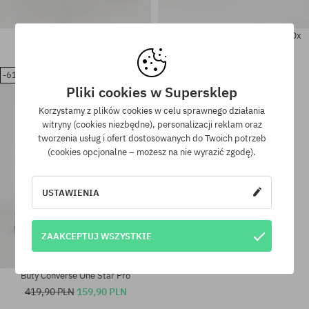
Buty Converse As-1 Pro
Buty Converse Louie Lopez Pro Ox
469,90 PLN
309,90 PLN
379,90 PLN
239,90 PLN
-61%
Pliki cookies w Supersklep
Dostępne rozmiary:
Dostępne rozmiary:
Korzystamy z plików cookies w celu sprawnego działania
42; 44.5
41; 42; 46
witryny (cookies niezbędne), personalizacji reklam oraz
tworzenia usług i ofert dostosowanych do Twoich potrzeb
(cookies opcjonalne – możesz na nie wyrazić zgodę).
USTAWIENIA
ZAAKCEPTUJ WSZYSTKIE
Buty Converse One Star Pro
419,90 PLN
159,90 PLN