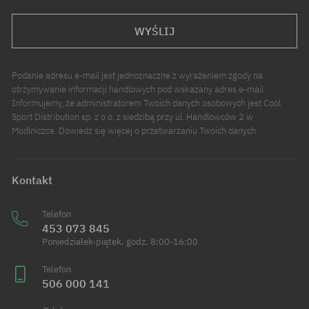
WYŚLIJ
Podanie adresu e-mail jest jednoznaczne z wyrażeniem zgody na
otrzymywanie informacji handlowych pod wskazany adres e-mail.
Informujemy, że administratorem Twoich danych osobowych jest Cool
Sport Distribution sp. z o.o. z siedzibą przy ul. Handlowców 2 w
Modlniczce. Dowiedz się więcej o przetwarzaniu Twoich danych.
Kontakt
Telefon
453 073 845
Poniedziałek-piątek, godz. 8:00-16:00
Telefon
506 000 141