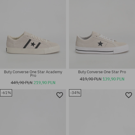
42; 42.5; 43; 44; 44.5; 45; 46
41; 42; 42.5; 43; 44.5; 45; 46
Buty Converse One Star Academy
Buty Converse One Star Pro
Pro
419,90 PLN
139,90 PLN
449,90 PLN
219,90 PLN
-61%
-34%
Dostępne rozmiary:
Dostępne rozmiary:
42; 42.5; 45
41; 42; 42.5; 44.5; 46