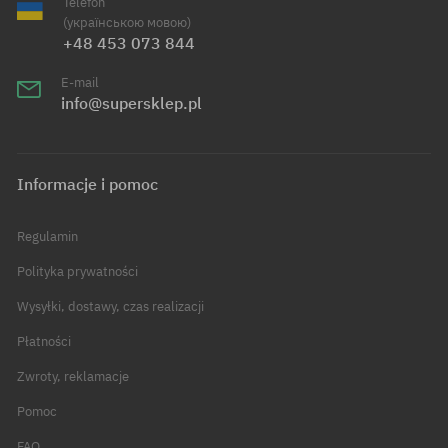
Telefon
(українською мовою)
+48 453 073 844
E-mail
info@supersklep.pl
Informacje i pomoc
Regulamin
Polityka prywatności
Wysyłki, dostawy, czas realizacji
Płatności
Zwroty, reklamacje
Pomoc
FAQ