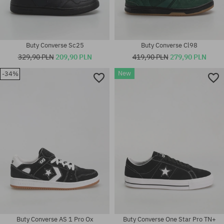
Buty Converse Sc25
Buty Converse Cl98
329,90 PLN
209,90 PLN
419,90 PLN
279,90 PLN
New
-34%
Dostępne rozmiary:
41; 42; 42.5; 43; 44; 44.5; 45;
Dostępne rozmiary:
46
42; 42.5; 44
Buty Converse AS 1 Pro Ox
Buty Converse One Star Pro TN+