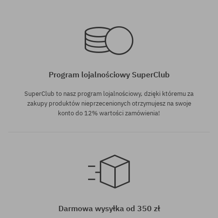
Dostępne rozmiary:
41; 42; 42.5; 43; 44; 44.5; 45;
Dostępne rozmiary:
46
42
Program lojalnościowy SuperClub
SuperClub to nasz program lojalnościowy, dzięki któremu za
zakupy produktów nieprzecenionych otrzymujesz na swoje
konto do 12% wartości zamówienia!
Dostępne rozmiary:
44; 44.5; 45
Darmowa wysyłka od 350 zł