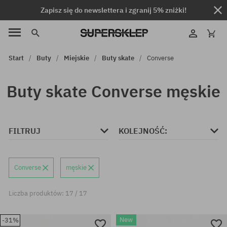
Zapisz się do newslettera i zgranij 5% zniżki!
Start
Buty
Miejskie
Buty skate
Converse
Buty skate Converse męskie
FILTRUJ
KOLEJNOŚĆ:
Converse
męskie
Liczba produktów: 17 / 17
New
-31%