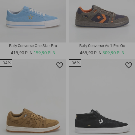
Buty Converse One Star Pro
Buty Converse As 1 Pro Ox
419,90 PLN
159,90 PLN
469,90 PLN
309,90 PLN
-34%
-36%
Dostępne rozmiary:
37; 39.5; 41; 42; 42.5; 43; 44;
Dostępne rozmiary:
44.5; 45; 46
46