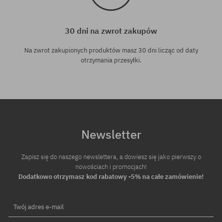
30 dni na zwrot zakupów
Na zwrot zakupionych produktów masz 30 dni licząc od daty
otrzymania przesyłki.
Newsletter
Zapisz się do naszego newslettera, a dowiesz się jako pierwszy o
nowościach i promocjach!
Dodatkowo otrzymasz kod rabatowy -5% na całe zamówienie!
Twój adres e-mail