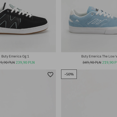
iary:
Dostępne rozmiary:
; 44; 45; 45.5; 46
41.5
Buty Emerica Og 1
Buty Emerica The Low 
9,90 PLN
239,90 PLN
349,90 PLN
219,90 
-50%