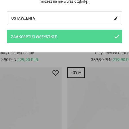
możesz na nie wyrazić zgodę).
USTAWIENIA
ZAAKCEPTUJ WSZYSTKIE
iary:
Dostępne rozmiary:
46
39; 42; 43; 44; 45; 45.5
Buty Emerica Heritic
Buty Emerica Heriti
9,90 PLN
229,90 PLN
389,90 PLN
219,90 
-37%