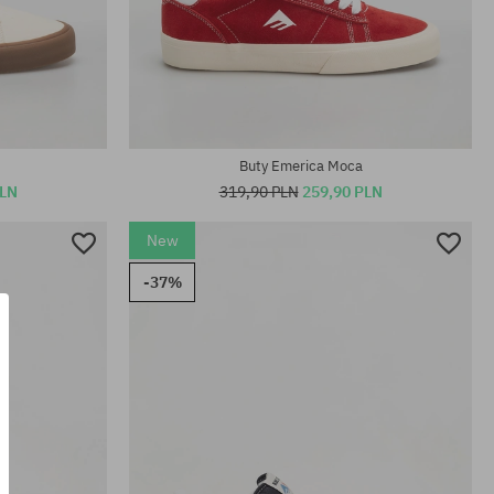
Dostępne rozmiary:
41
Buty Emerica Moca
PLN
319,90 PLN
259,90 PLN
New
-37%