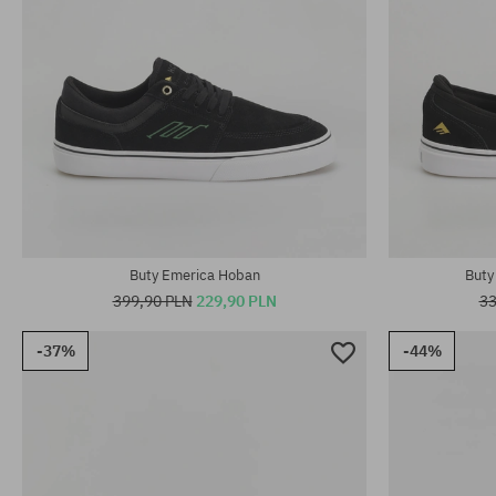
Dostępne rozmiary:
Dostępne rozm
43; 45
40; 41; 41.5; 
Buty Emerica Hoban
Buty
399,90 PLN
229,90 PLN
33
-37%
-44%