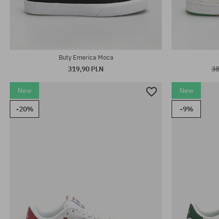
Dostępne rozmiary:
Dostępne rozm
41.5; 42.5; 44; 45.5; 46
44; 45.5
Buty Emerica Moca
319,90 PLN
38
New
New
-20%
-9%