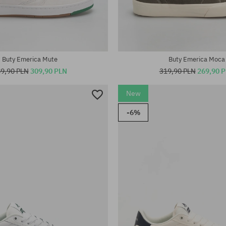
iary:
Dostępne rozmiary:
45
Buty Emerica Mute
Buty Emerica Moca
9,90 PLN
309,90 PLN
319,90 PLN
269,90 
New
-6%