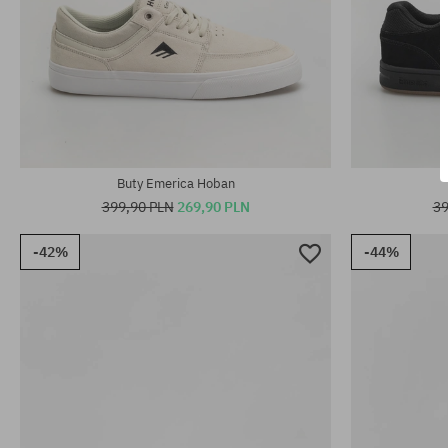
Dostępne rozmiary:
Dostępne rozm
41; 42; 42.5; 43; 44; 45; 46
42; 42.5; 43; 
Buty Emerica Hoban
399,90 PLN
269,90 PLN
39
-42%
-44%