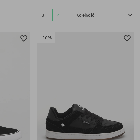
3
4
Kolejność:
-10%