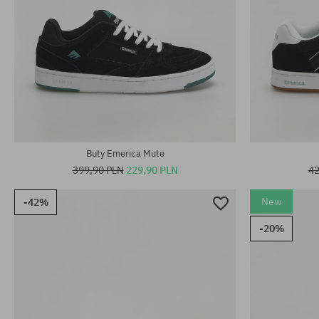
Dostępne rozmiary:
Dostępne rozm
41.5
40; 41; 42; 43
Buty Emerica Mute
399,90 PLN
229,90 PLN
42
New
-42%
-20%