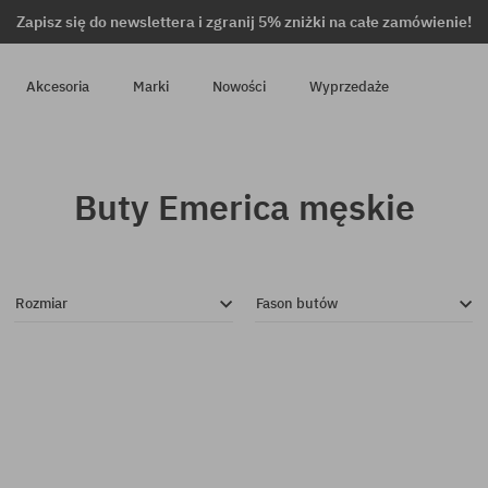
Zapisz się do newslettera i zgranij 5% zniżki na całe zamówienie!
Akcesoria
Marki
Nowości
Wyprzedaże
Buty Emerica męskie
Rozmiar
Fason butów