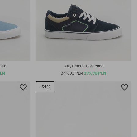
Dostępne rozmiary:
39
Vulc
Buty Emerica Cadence
PLN
349,90 PLN
199,90 PLN
-51%