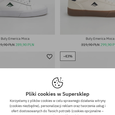
iary:
Dostępne rozmiary:
.5
41; 42; 43; 44; 45
Buty Emerica Moca
Buty Emerica Moca
9,90 PLN
289,90 PLN
319,90 PLN
299,90 
-43%
Pliki cookies w Supersklep
Korzystamy z plików cookies w celu sprawnego działania witryny
(cookies niezbędne), personalizacji reklam oraz tworzenia usług i
ofert dostosowanych do Twoich potrzeb (cookies opcjonalne –