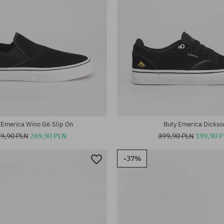
iary:
Dostępne rozmiary:
42; 42.5; 43; 44; 45; 45.5; 46
45
 Emerica Wino G6 Slip On
Buty Emerica Dickso
9,90 PLN
269,90 PLN
399,90 PLN
199,90 
-37%