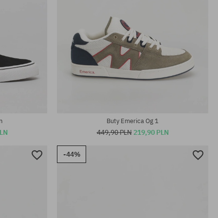
Dostępne rozmiary:
40; 42; 45.5
n
Buty Emerica Og 1
PLN
449,90 PLN
219,90 PLN
-44%