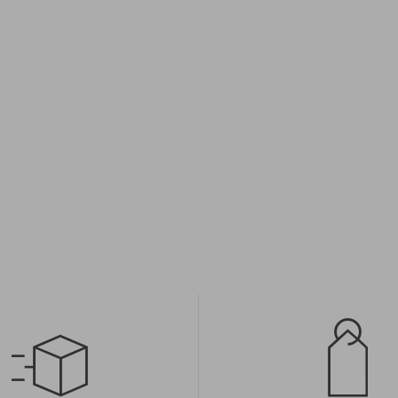
iary:
Dostępne rozmiary:
; 45; 46
41; 42; 43; 44; 45; 46