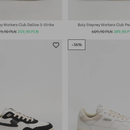
y Workers Club Dellow S-Strike
Buty Stepney Workers Club Pea
9,90 PLN
359,90 PLN
609,90 PLN
389,90 
-36%