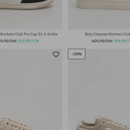
iary:
Dostępne rozmiary:
41; 42; 43; 45; 46
Workers Club Pro Cup 01 S-Strike
Buty Stepney Workers Clu
9,90 PLN
359,90 PLN
609,90 PLN
389,90 
-50%