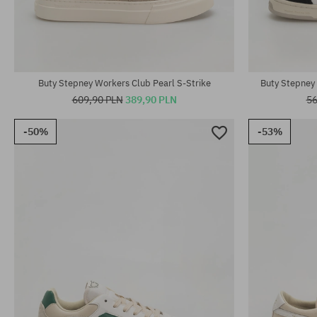
Dostępne rozmiary:
Dostępne rozm
41; 46
36
Buty Stepney Workers Club Pearl S-Strike
Buty Stepney 
609,90 PLN
389,90 PLN
56
-50%
-53%