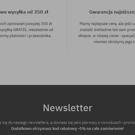
wa wysyłka od 350 zł
Gwarancja najniższe
kich zamówień powyżej 350 zł
Mamy najlepsze ceny, ale jeśli u
wysyłkę GRATIS, niezależnie od
znaleźć dokładnie ten sam pro
ormy płatności i przewoźnika.
sklepie, w niższej cenie - specjal
również obniżymy jego 
Newsletter
z się do naszego newslettera, a dowiesz się jako pierwszy o nowościach i promo
Dodatkowo otrzymasz kod rabatowy -5% na całe zamówienie!