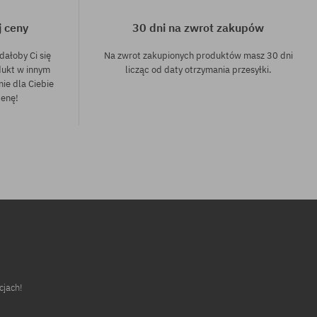
j ceny
30 dni na zwrot zakupów
dałoby Ci się
Na zwrot zakupionych produktów masz 30 dni
dukt w innym
licząc od daty otrzymania przesyłki.
nie dla Ciebie
cenę!
cjach!