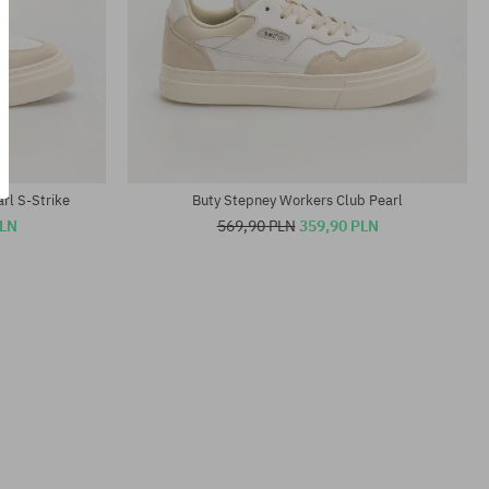
Dostępne rozmiary:
46
rl S-Strike
Buty Stepney Workers Club Pearl
PLN
569,90 PLN
359,90 PLN