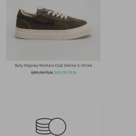
Dostępne rozmiary:
Dostępne rozm
38
41; 42; 43; 44
Buty Stepney Workers Club Dellow S-Strike
589,90 PLN
369,90 PLN