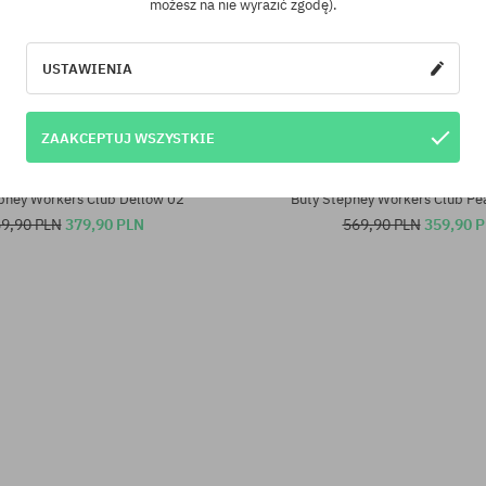
możesz na nie wyrazić zgodę).
USTAWIENIA
ZAAKCEPTUJ WSZYSTKIE
iary:
Dostępne rozmiary:
36; 38; 39; 41
pney Workers Club Dellow 02
Buty Stepney Workers Club Pea
9,90 PLN
379,90 PLN
569,90 PLN
359,90 