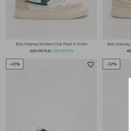
Dostępne rozmiary:
Dostępne rozm
44; 45
41; 42; 43; 44
Buty Stepney Workers Club Pearl S-Strike
Buty Stepney 
609,90 PLN
299,90 PLN
48
-42%
-32%