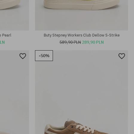
Dostępne rozmiary:
42; 43; 44
b Pearl
Buty Stepney Workers Club Dellow S-Strike
PLN
589,90 PLN
289,90 PLN
-50%