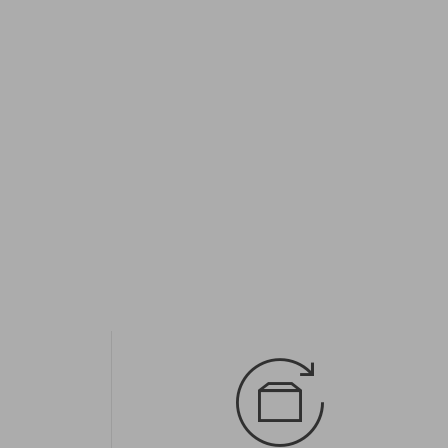
Dostępne rozmiary:
41; 42; 43; 44; 45; 46