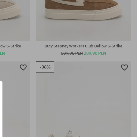
Dostępne rozmiary:
38; 42; 43; 44; 45; 46
low S-Strike
Buty Stepney Workers Club Dellow S-Strike
PLN
589,90 PLN
289,90 PLN
-36%