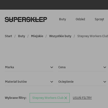
Buty
Odzież
Sprzęt
Start
Buty
Miejskie
Wszystkie buty
Stepney Workers Clu
Marka
Cena
Materiał butów
Ocieplenie
Wybrane filtry:
Stepney Workers Club
USUŃ FILTRY