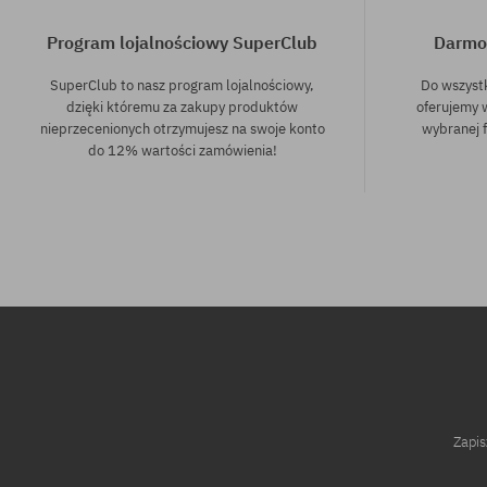
Program lojalnościowy SuperClub
Darmo
SuperClub to nasz program lojalnościowy,
Do wszyst
dzięki któremu za zakupy produktów
oferujemy 
nieprzecenionych otrzymujesz na swoje konto
wybranej f
do 12% wartości zamówienia!
Dostępne rozmiary:
41; 42; 44; 46
Zapis