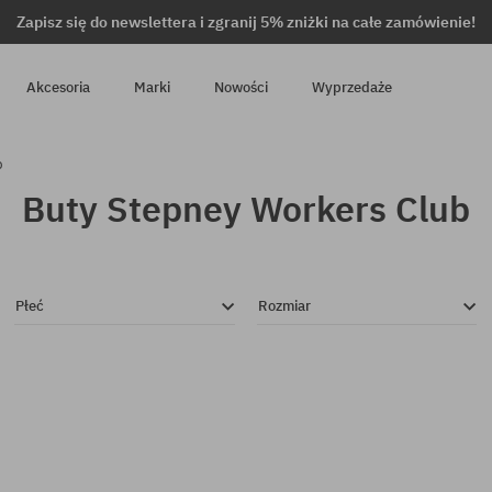
Zapisz się do newslettera i zgranij 5% zniżki na całe zamówienie!
Akcesoria
Marki
Nowości
Wyprzedaże
b
Buty Stepney Workers Club
Płeć
Rozmiar