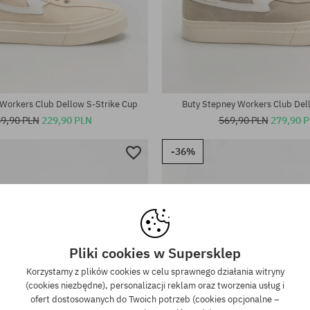
iary:
Dostępne rozmiary:
; 45; 46
42; 43; 44; 45; 46
Workers Club Dellow S-Strike Cup
Buty Stepney Workers Club Del
9,90 PLN
229,90 PLN
569,90 PLN
279,90 
-36%
Pliki cookies w Supersklep
Korzystamy z plików cookies w celu sprawnego działania witryny
(cookies niezbędne), personalizacji reklam oraz tworzenia usług i
ofert dostosowanych do Twoich potrzeb (cookies opcjonalne –