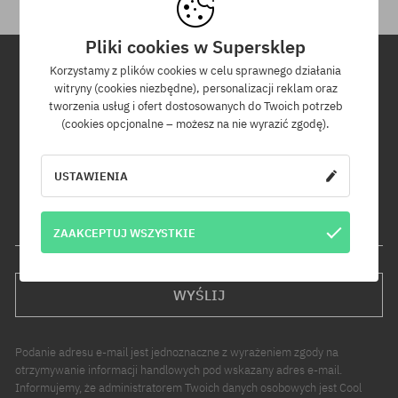
Pliki cookies w Supersklep
Korzystamy z plików cookies w celu sprawnego działania
witryny (cookies niezbędne), personalizacji reklam oraz
Newsletter
tworzenia usług i ofert dostosowanych do Twoich potrzeb
(cookies opcjonalne – możesz na nie wyrazić zgodę).
Zapisz się do naszego newslettera, a dowiesz się jako pierwszy o
nowościach i promocjach!
Dodatkowo otrzymasz kod rabatowy -5% na całe zamówienie!
USTAWIENIA
Twój adres e-mail
ZAAKCEPTUJ WSZYSTKIE
WYŚLIJ
Podanie adresu e-mail jest jednoznaczne z wyrażeniem zgody na
otrzymywanie informacji handlowych pod wskazany adres e-mail.
Informujemy, że administratorem Twoich danych osobowych jest Cool