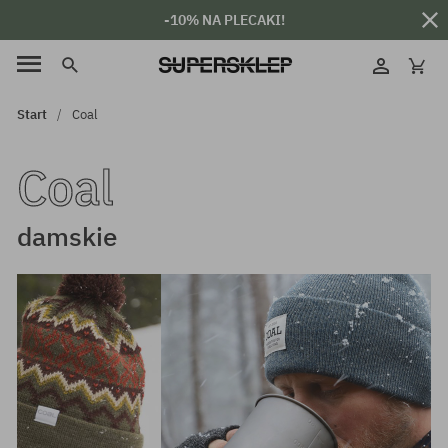
-10% NA PLECAKI!
Start
Coal
Coal
damskie