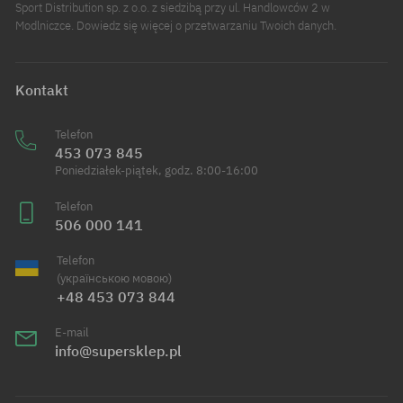
Sport Distribution sp. z o.o. z siedzibą przy ul. Handlowców 2 w
Modlniczce. Dowiedz się więcej o przetwarzaniu Twoich danych.
Kontakt
Telefon
453 073 845
Poniedziałek-piątek, godz. 8:00-16:00
Telefon
506 000 141
Telefon
(українською мовою)
+48 453 073 844
E-mail
info@supersklep.pl