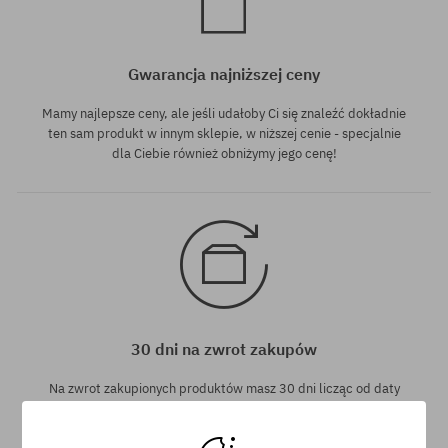
Gwarancja najniższej ceny
Mamy najlepsze ceny, ale jeśli udałoby Ci się znaleźć dokładnie
ten sam produkt w innym sklepie, w niższej cenie - specjalnie
dla Ciebie również obniżymy jego cenę!
30 dni na zwrot zakupów
Na zwrot zakupionych produktów masz 30 dni licząc od daty
otrzymania przesyłki.