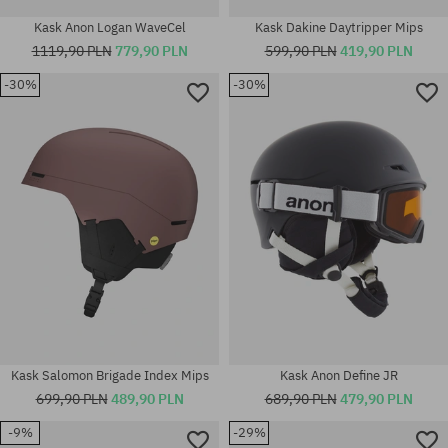
Kask Anon Logan WaveCel
Kask Dakine Daytripper Mips
1119,90 PLN
779,90 PLN
599,90 PLN
419,90 PLN
-30%
-30%
Dostępne rozmiary:
Dostępne rozmiary:
L
M
Kask Salomon Brigade Index Mips
Kask Anon Define JR
699,90 PLN
489,90 PLN
689,90 PLN
479,90 PLN
-9%
-29%