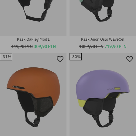
Kask Oakley Mod1
Kask Anon Oslo WaveCel
449,90 PLN
309,90 PLN
1029,90 PLN
719,90 PLN
-31%
-30%
Dostępne rozmiary:
Dostępne rozmiary:
L-XL; M-L
M; L