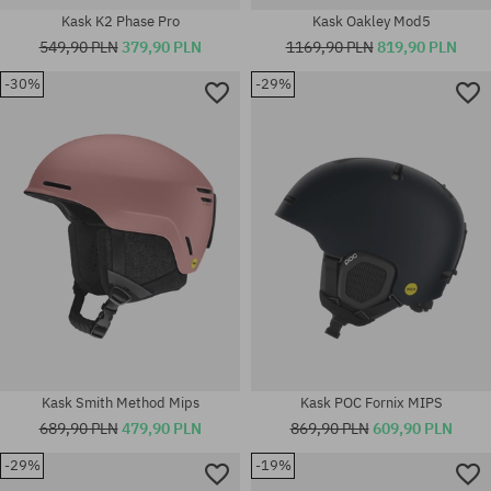
Kask K2 Phase Pro
Kask Oakley Mod5
549,90 PLN
379,90 PLN
1169,90 PLN
819,90 PLN
-30%
-29%
Dostępne rozmiary:
Dostępne rozmiary:
M-L
XS-S
Kask Smith Method Mips
Kask POC Fornix MIPS
689,90 PLN
479,90 PLN
869,90 PLN
609,90 PLN
-29%
-19%