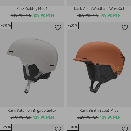
Kask Oakley Mod1
Kask Anon Windham WaveCel
449,90 PLN
309,90 PLN
859,90 PLN
599,90 PLN
-30%
-20%
Dostępne rozmiary:
Dostępne rozmiary:
S
L
Kask Salomon Brigade Index
Kask Smith Scout Mips
599,90 PLN
419,90 PLN
529,90 PLN
419,90 PLN
-29%
-30%