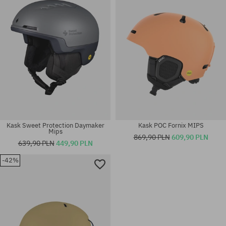
S
L-XL
Kask Sweet Protection Daymaker
Kask POC Fornix MIPS
Mips
869,90 PLN
609,90 PLN
639,90 PLN
449,90 PLN
-42%
Dostępne rozmiary:
Dostępne rozmiary:
L-XL; M-L
M-L; XL-XXL