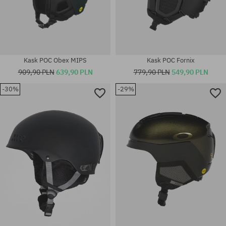
Kask POC Obex MIPS
Kask POC Fornix
909,90 PLN
639,90 PLN
779,90 PLN
549,90 PLN
-30%
-29%
Dostępne rozmiary:
Dostępne rozmiary:
M
L