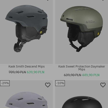
Dostępne rozmiary:
Dostępne rozmiary:
L
M-L
Kask Smith Descend Mips
Kask Sweet Protection Daymaker
Mips
709,90 PLN
639,90 PLN
639,90 PLN
449,90 PLN
-29%
-10%
Dostępne rozmiary:
Dostępne rozmiary:
M
L-XL; S-M