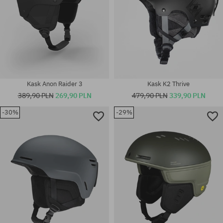
Kask Anon Raider 3
Kask K2 Thrive
389,90 PLN
269,90 PLN
479,90 PLN
339,90 PLN
-30%
-29%
Dostępne rozmiary:
Dostępne rozmiary:
M-L
L