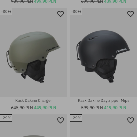
709,90 PLN
499,90 PLN
699,90 PLN
489,90 PLN
-30%
-30%
Dostępne rozmiary:
Dostępne rozmiary:
M
M-L
Kask Dakine Charger
Kask Dakine Daytripper Mips
645,90 PLN
449,90 PLN
599,90 PLN
419,90 PLN
-29%
-29%
Dostępne rozmiary:
Dostępne rozmiary:
L
M