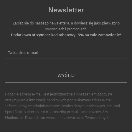
Newsletter
Zapisz się do naszego newslettera, a dowiesz się jako pierwszy o
nowościach i promocjach!
Dodatkowo otrzymasz kod rabatowy -5% na całe zamówienie!
Twój adres e-mail
WYŚLIJ
Podanie adresu e-mail jest jednoznaczne z wyrażeniem zgody na
otrzymywanie informacji handlowych pod wskazany adres e-mail.
Informujemy, że administratorem Twoich danych osobowych jest Cool
Sport Distribution sp. z o.o. z siedzibą przy ul. Handlowców 2 w
Modlniczce. Dowiedz się więcej o przetwarzaniu Twoich danych.