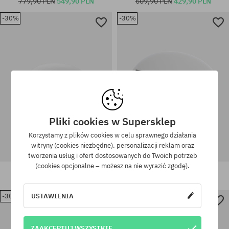
779,90 PLN
549,90 PLN
609,90 PLN
429,90 PLN
-30%
-30%
Dostępne rozmiary:
Dostępne rozmiary:
S; L
M
Pliki cookies w Supersklep
Korzystamy z plików cookies w celu sprawnego działania
witryny (cookies niezbędne), personalizacji reklam oraz
tworzenia usług i ofert dostosowanych do Twoich potrzeb
(cookies opcjonalne – możesz na nie wyrazić zgodę).
Kask Smith Scout MIPS
Kask POC Obex Pure
529,90 PLN
369,90 PLN
649,90 PLN
449,90 PLN
USTAWIENIA
-30%
-20%
Dostępne rozmiary:
Dostępne rozmiary:
M-L; XL-XXL
L
ZAAKCEPTUJ WSZYSTKIE