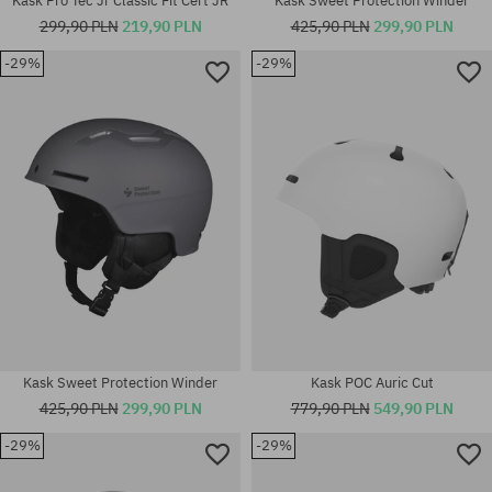
Kask Pro Tec Jr Classic Fit Cert JR
Kask Sweet Protection Winder
299,90 PLN
219,90 PLN
425,90 PLN
299,90 PLN
-29%
-29%
Dostępne rozmiary:
Dostępne rozmiary:
M-L
M
Kask Sweet Protection Winder
Kask POC Auric Cut
425,90 PLN
299,90 PLN
779,90 PLN
549,90 PLN
-29%
-29%
Dostępne rozmiary:
Dostępne rozmiary: