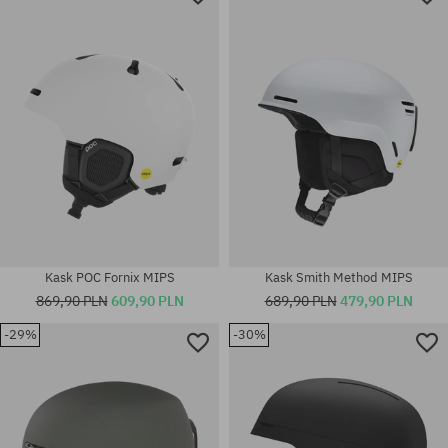
Dostępne rozmiary:
Dostępne rozmiary:
S; M
M
Kask POC Fornix MIPS
Kask Smith Method MIPS
869,90 PLN
609,90 PLN
689,90 PLN
479,90 PLN
-29%
-30%
Dostępne rozmiary:
Dostępne rozmiary:
L
M