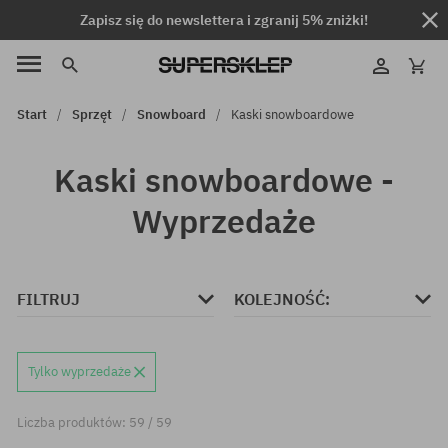
Zapisz się do newslettera i zgranij 5% zniżki!
Start
Sprzęt
Snowboard
Kaski snowboardowe
Kaski snowboardowe -
Wyprzedaże
FILTRUJ
KOLEJNOŚĆ:
Tylko wyprzedaże
Liczba produktów: 59 / 59