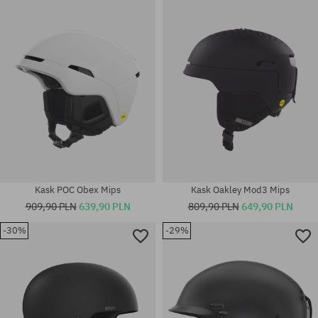
Dostępne rozmiary:
Dostępne rozmiary:
M; L-XL
M; L
Kask POC Obex Mips
Kask Oakley Mod3 Mips
909,90 PLN
639,90 PLN
809,90 PLN
649,90 PLN
-30%
-29%
Dostępne rozmiary:
Dostępne rozmiary:
S
XL-XXL