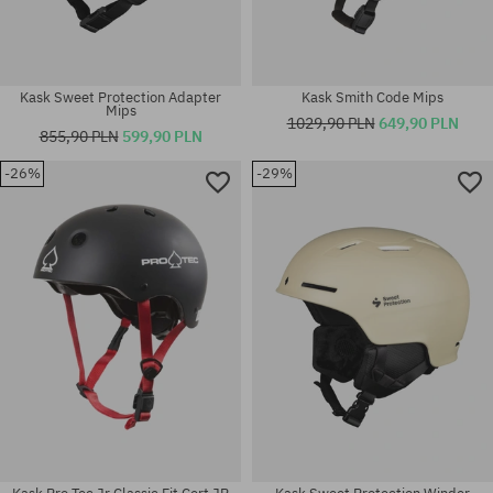
Kask Sweet Protection Adapter
Kask Smith Code Mips
Mips
1029,90 PLN
649,90 PLN
855,90 PLN
599,90 PLN
-26%
-29%
Dostępne rozmiary:
Dostępne rozmiary:
S
M-L