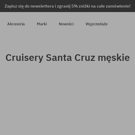
Zapisz się do newslettera i zgranij 5% zniżki na całe zamówienie!
Akcesoria
Marki
Nowości
Wyprzedaże
Cruisery Santa Cruz męskie