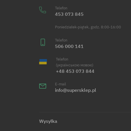
Telefon
453 073 845
Poniedziałek-piątek, godz. 8:00-16:00
Telefon
506 000 141
Telefon
(українською мовою)
+48 453 073 844
E-mail
info@supersklep.pl
Wysyłka