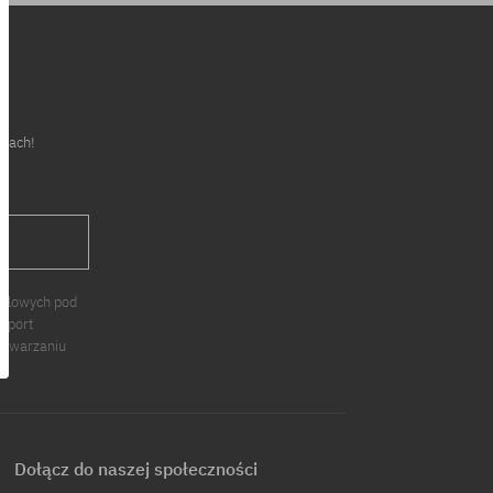
cjach!
J
ndlowych pod
 Sport
zetwarzaniu
Dołącz do naszej społeczności