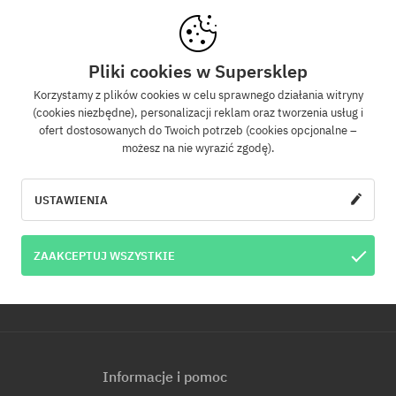
Newsletter
Pliki cookies w Supersklep
Korzystamy z plików cookies w celu sprawnego działania witryny
(cookies niezbędne), personalizacji reklam oraz tworzenia usług i
z się do naszego newslettera, a dowiesz się jako pierwszy o nowościach i promo
ofert dostosowanych do Twoich potrzeb (cookies opcjonalne –
Dodatkowo otrzymasz kod rabatowy -5% na całe zamówienie!
możesz na nie wyrazić zgodę).
WYŚLI
e-mail
USTAWIENIA
u e-mail jest jednoznaczne z wyrażeniem zgody na otrzymywanie informacji ha
ZAAKCEPTUJ WSZYSTKIE
s e-mail. Informujemy, że administratorem Twoich danych osobowych jest Cool
p. z o.o. z siedzibą przy ul. Handlowców 2 w Modlniczce. Dowiedz się więcej o pr
.
Informacje i pomoc