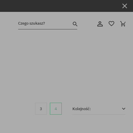
Czego szukasz?
3
4
Kolejność: