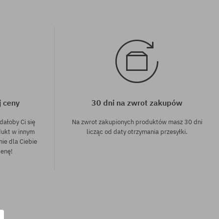
j ceny
30 dni na zwrot zakupów
dałoby Ci się
Na zwrot zakupionych produktów masz 30 dni
dukt w innym
licząc od daty otrzymania przesyłki.
nie dla Ciebie
cenę!