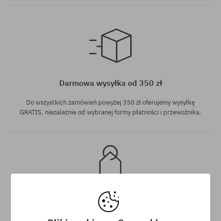
rozmiar uniwersalny
Darmowa wysyłka od 350 zł
Do wszystkich zamówień powyżej 350 zł oferujemy wysyłkę
GRATIS, niezależnie od wybranej formy płatności i przewoźnika.
Gwarancja najniższej ceny