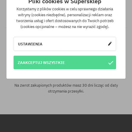
Pliki cookies w Supersklep
Mamy najlepsze ceny, ale jeśli udałoby Ci się znaleźć dokładnie
Korzystamy z plików cookies w celu sprawnego działania
ten sam produkt w innym sklepie, w niższej cenie - specjalnie
witryny (cookies niezbędne), personalizacji reklam oraz
dla Ciebie również obniżymy jego cenę!
tworzenia usług i ofert dostosowanych do Twoich potrzeb
(cookies opcjonalne – możesz na nie wyrazić zgodę).
USTAWIENIA
ZAAKCEPTUJ WSZYSTKIE
30 dni na zwrot zakupów
Na zwrot zakupionych produktów masz 30 dni licząc od daty
otrzymania przesyłki.