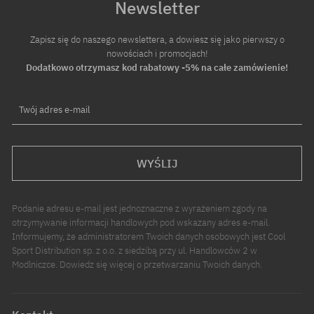
Newsletter
Zapisz się do naszego newslettera, a dowiesz się jako pierwszy o
nowościach i promocjach!
Dodatkowo otrzymasz kod rabatowy -5% na całe zamówienie!
Twój adres e-mail
WYŚLIJ
Podanie adresu e-mail jest jednoznaczne z wyrażeniem zgody na
otrzymywanie informacji handlowych pod wskazany adres e-mail.
Informujemy, że administratorem Twoich danych osobowych jest Cool
Sport Distribution sp. z o.o. z siedzibą przy ul. Handlowców 2 w
Modlniczce. Dowiedz się więcej o przetwarzaniu Twoich danych.