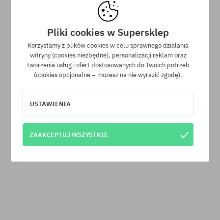
30 dni na zwrot zakupów
Na zwrot zakupionych produktów masz 30 dni licząc od daty
otrzymania przesyłki.
Pliki cookies w Supersklep
Korzystamy z plików cookies w celu sprawnego działania
witryny (cookies niezbędne), personalizacji reklam oraz
tworzenia usług i ofert dostosowanych do Twoich potrzeb
(cookies opcjonalne – możesz na nie wyrazić zgodę).
Newsletter
USTAWIENIA
Zapisz się do naszego newslettera, a dowiesz się jako pierwszy o
ZAAKCEPTUJ WSZYSTKIE
nowościach i promocjach!
Dodatkowo otrzymasz kod rabatowy -5% na całe zamówienie!
Twój adres e-mail
WYŚLIJ