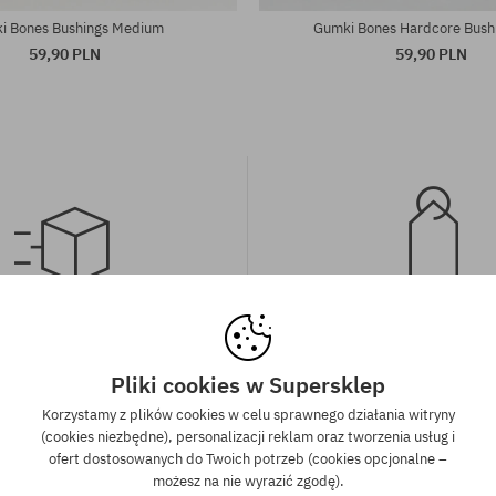
i Bones Bushings Medium
Gumki Bones Hardcore Bushi
59,90 PLN
59,90 PLN
wa wysyłka od 350 zł
Gwarancja najniższe
kich zamówień powyżej 350 zł
Mamy najlepsze ceny, ale jeśli u
Pliki cookies w Supersklep
wysyłkę GRATIS, niezależnie od
znaleźć dokładnie ten sam pro
Korzystamy z plików cookies w celu sprawnego działania witryny
ormy płatności i przewoźnika.
sklepie, w niższej cenie - specjal
(cookies niezbędne), personalizacji reklam oraz tworzenia usług i
również obniżymy jego 
ofert dostosowanych do Twoich potrzeb (cookies opcjonalne –
możesz na nie wyrazić zgodę).