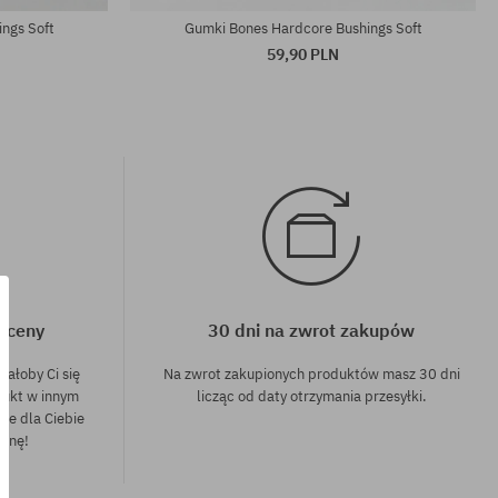
ngs Soft
Gumki Bones Hardcore Bushings Soft
59,90 PLN
j ceny
30 dni na zwrot zakupów
dałoby Ci się
Na zwrot zakupionych produktów masz 30 dni
dukt w innym
licząc od daty otrzymania przesyłki.
nie dla Ciebie
cenę!