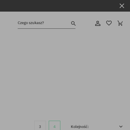
Czego szukasz?
3
4
Kolejność: