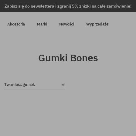
Zapisz się do newslettera i zgranij 5% zniżki na całe zamówienie!
Akcesoria
Marki
Nowości
Wyprzedaże
Gumki Bones
Twardość gumek