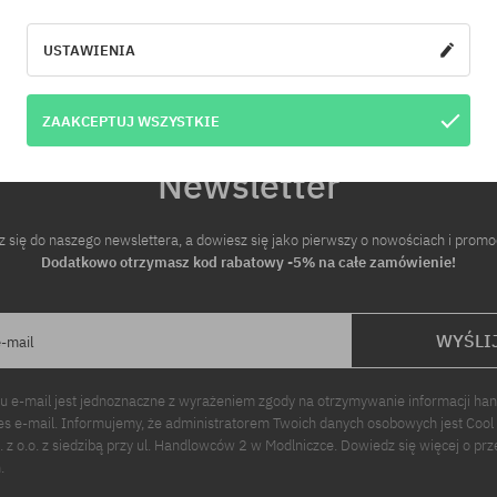
rsalny
rozmiar uniwersalny
USTAWIENIA
ZAAKCEPTUJ WSZYSTKIE
Newsletter
z się do naszego newslettera, a dowiesz się jako pierwszy o nowościach i promo
Dodatkowo otrzymasz kod rabatowy -5% na całe zamówienie!
WYŚLI
e-mail
u e-mail jest jednoznaczne z wyrażeniem zgody na otrzymywanie informacji ha
s e-mail. Informujemy, że administratorem Twoich danych osobowych jest Cool
p. z o.o. z siedzibą przy ul. Handlowców 2 w Modlniczce. Dowiedz się więcej o pr
.