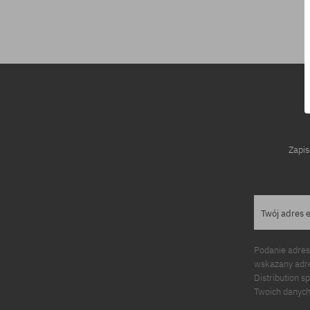
rozmiar uniwersalny
rozmiar uniwe
Zapis
Twój adres 
Podanie adres
wskazany adre
Distribution s
Twoich danych