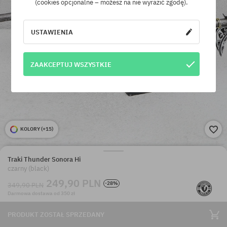
(cookies opcjonalne – możesz na nie wyrazić zgodę).
USTAWIENIA
ZAAKCEPTUJ WSZYSTKIE
KOLORY (
+15
)
Traki Thunder Sonora Hi
czarny (black)
249,90 PLN
-28%
349,90 PLN
Darmowa dostawa od 350 zł
PRODUKT ZOSTAŁ SPRZEDANY