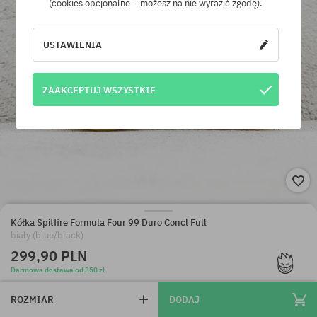
(cookies opcjonalne – możesz na nie wyrazić zgodę).
USTAWIENIA
ZAAKCEPTUJ WSZYSTKIE
Kółka Spitfire Formula Four 99 Duro Concl Full
biały (blue/black)
299,90 PLN
Darmowa dostawa od 350 zł
ROZMIAR
DODAJ