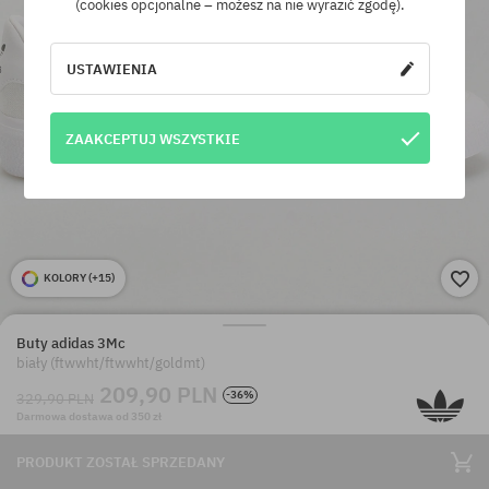
(cookies opcjonalne – możesz na nie wyrazić zgodę).
USTAWIENIA
ZAAKCEPTUJ WSZYSTKIE
KOLORY (
+15
)
Buty adidas 3Mc
biały (ftwwht/ftwwht/goldmt)
209,90 PLN
-36%
329,90 PLN
Darmowa dostawa od 350 zł
PRODUKT ZOSTAŁ SPRZEDANY