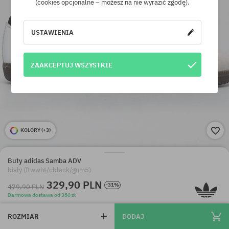
(cookies opcjonalne – możesz na nie wyrazić zgodę).
USTAWIENIA
ZAAKCEPTUJ WSZYSTKIE
KOLORY (
+3
)
Buty adidas Samba ADV
biały (ftwwht/cblack/gum5)
329,90 PLN
-31%
479,90 PLN
Darmowa dostawa od 350 zł
ROZMIAR
DODAJ