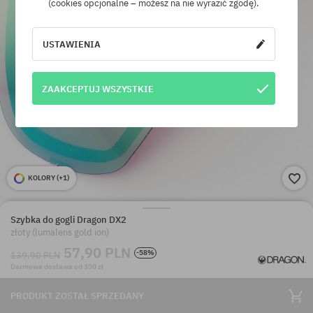
(cookies opcjonalne – możesz na nie wyrazić zgodę).
USTAWIENIA
ZAAKCEPTUJ WSZYSTKIE
KOLORY (
+1
)
Szybka do gogli Dragon DX2
złoty (lumalens gold ion)
57,90 PLN
-58%
139,90 PLN
Darmowa dostawa od 350 zł
PRODUKT ZOSTAŁ SPRZEDANY