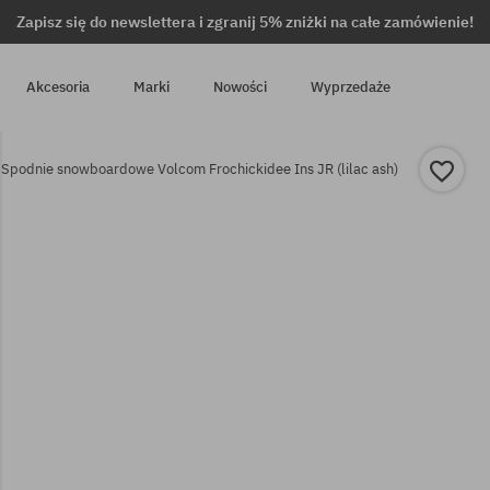
Zapisz się do newslettera i zgranij 5% zniżki na całe zamówienie!
Akcesoria
Marki
Nowości
Wyprzedaże
Spodnie snowboardowe Volcom Frochickidee Ins JR (lilac ash)