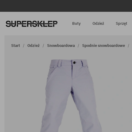
Buty
Odzież
Sprzęt
Start
Odzież
Snowboardowa
Spodnie snowboardowe