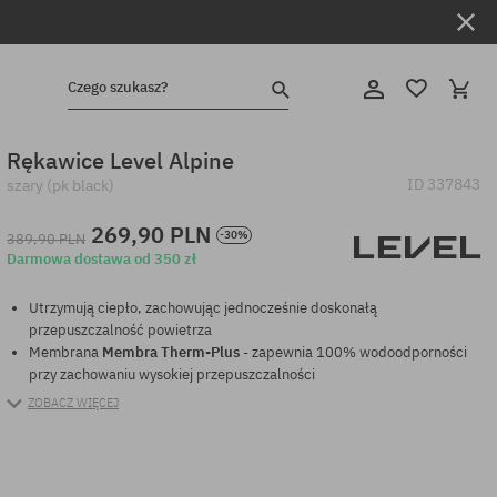
Czego szukasz?
Rękawice Level Alpine
ID
337843
szary (pk black)
269,90 PLN
-30%
389,90 PLN
Darmowa dostawa od 350 zł
Utrzymują ciepło, zachowując jednocześnie doskonałą
przepuszczalność powietrza
Membrana
Membra Therm-Plus
- zapewnia 100% wodoodporności
przy zachowaniu wysokiej przepuszczalności
ZOBACZ WIĘCEJ