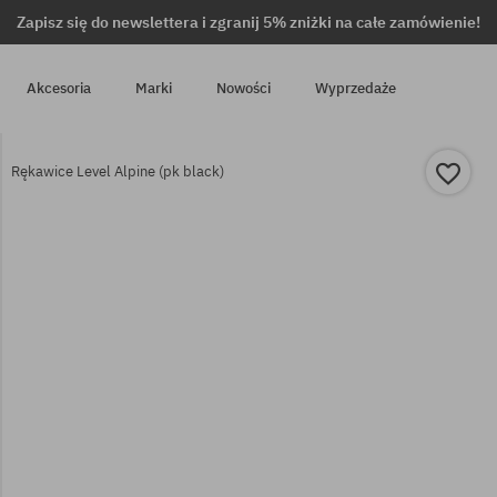
Zapisz się do newslettera i zgranij 5% zniżki na całe zamówienie!
Akcesoria
Marki
Nowości
Wyprzedaże
Rękawice Level Alpine (pk black)