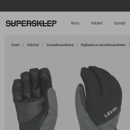
Buty
Odzież
Sprzęt
Start
Odzież
Snowboardowa
Rękawice snowboardowe