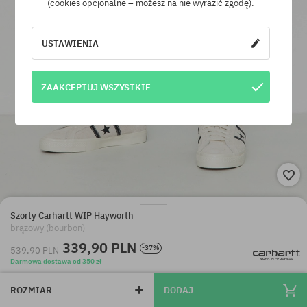
(cookies opcjonalne – możesz na nie wyrazić zgodę).
USTAWIENIA
ZAAKCEPTUJ WSZYSTKIE
Szorty Carhartt WIP Hayworth
brązowy (bourbon)
339,90 PLN
-37%
539,90 PLN
Darmowa dostawa od 350 zł
ROZMIAR
DODAJ