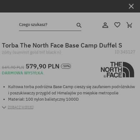
Czego szukasz?
Torba The North Face Base Camp Duffel S
ID
345127
żółty (summit gold tnf black n)
579,90 PLN
-10%
649,90 PLN
DARMOWA WYSYŁKA
Kultowa torba podróżna Base Camp cieszy się zaufaniem podróżników
i poszukiwaczy przygód od Himalajów po miejskie metropolie
Materiał: 100 nylon balistyczny 1000D
ZOBACZ WIĘCEJ