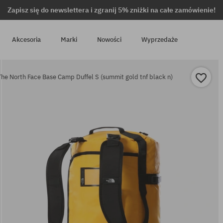
Zapisz się do newslettera i zgranij 5% zniżki na całe zamówienie!
Akcesoria
Marki
Nowości
Wyprzedaże
The North Face Base Camp Duffel S (summit gold tnf black n)