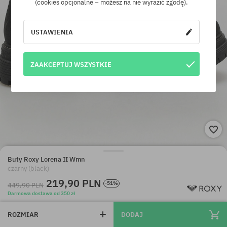
(cookies opcjonalne – możesz na nie wyrazić zgodę).
USTAWIENIA
ZAAKCEPTUJ WSZYSTKIE
Buty Roxy Lorena II Wmn
czarny (black)
219,90 PLN
-51%
449,90 PLN
Darmowa dostawa od 350 zł
ROZMIAR
DODAJ