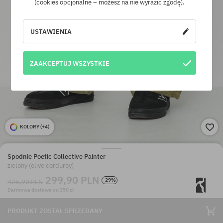
(cookies opcjonalne – możesz na nie wyrazić zgodę).
USTAWIENIA
ZAAKCEPTUJ WSZYSTKIE
KOLORY (
+4
)
Spodnie Poetic Collective Painter
zielony (olive corduroy)
299,90 PLN
-29%
425,90 PLN
Darmowa dostawa od 350 zł
PRODUKT ZOSTAŁ SPRZEDANY