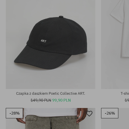
Czapka z daszkiem Poetic Collective ART.
T-shi
149,90 PLN
99,90 PLN
19
-28%
-26%