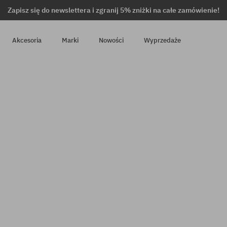
Zapisz się do newslettera i zgranij 5% zniżki na całe zamówienie!
Akcesoria
Marki
Nowości
Wyprzedaże