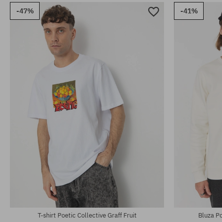
-47%
-41%
Dostępne rozmiary:
Dostępne rozm
M; XL
M; L; XL
T-shirt Poetic Collective Graff Fruit
Bluza Po