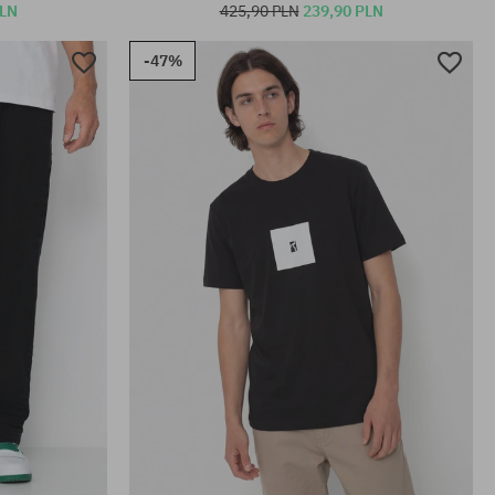
PLN
425,90 PLN
239,90 PLN
-47%
Dostępne rozmiary:
S; M; L