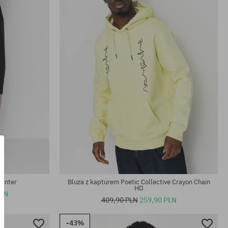
rozmiar uniwersalny
ainter
Bluza z kapturem Poetic Collective Crayon Chain
HD
PLN
409,90 PLN
259,90 PLN
-43%