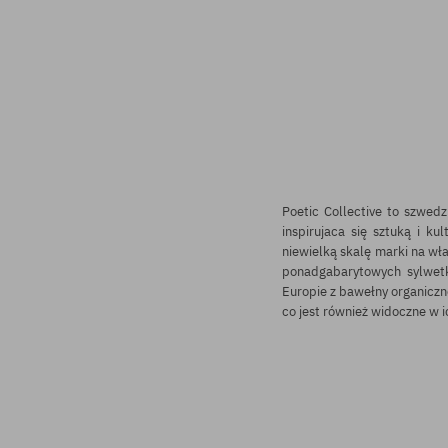
Poetic Collective to szwed
inspirujaca się sztuką i k
niewielką skalę marki na wł
ponadgabarytowych sylwetk
Europie z bawełny organiczne
co jest również widoczne w i