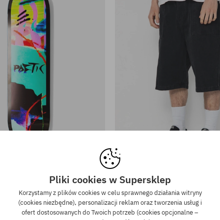
iary:
Dostępne rozmiary:
XL
tic Collective 80’s Frame HC
Szorty Poetic Collective P
Pliki cookies w Supersklep
9,90 PLN
219,90 PLN
379,90 PLN
269,90 
Korzystamy z plików cookies w celu sprawnego działania witryny
(cookies niezbędne), personalizacji reklam oraz tworzenia usług i
ofert dostosowanych do Twoich potrzeb (cookies opcjonalne –
-36%