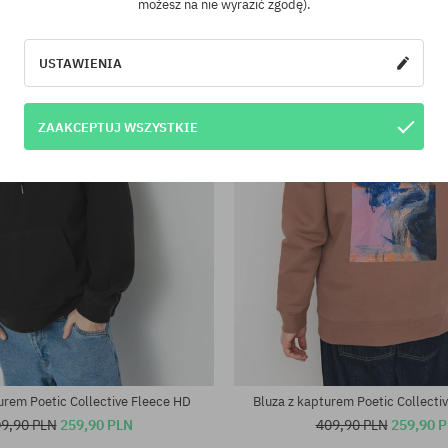
możesz na nie wyrazić zgodę).
USTAWIENIA
ZAAKCEPTUJ WSZYSTKIE
iary:
Dostępne rozmiary:
S; M; XL
urem Poetic Collective Fleece HD
Bluza z kapturem Poetic Collecti
9,90 PLN
259,90 PLN
409,90 PLN
259,90 