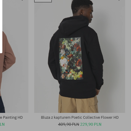
Dostępne rozmiary:
M; L; XL
ve Painting HD
Bluza z kapturem Poetic Collective Flower HD
PLN
409,90 PLN
229,90 PLN