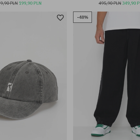
9,90 PLN
199,90 PLN
495,90 PLN
349,90 
-48%
iary:
Dostępne rozmiary:
S; M; L; XL