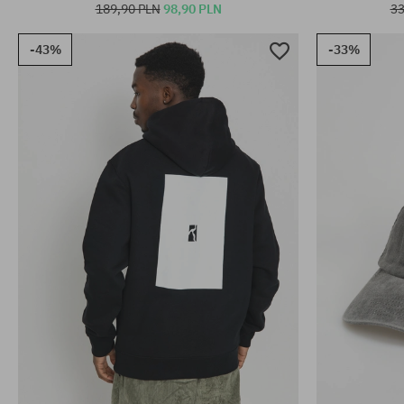
189,90 PLN
98,90 PLN
33
-43%
-33%
Dostępne rozmiary:
Dostępne rozm
S; M; XL
M; L; XL