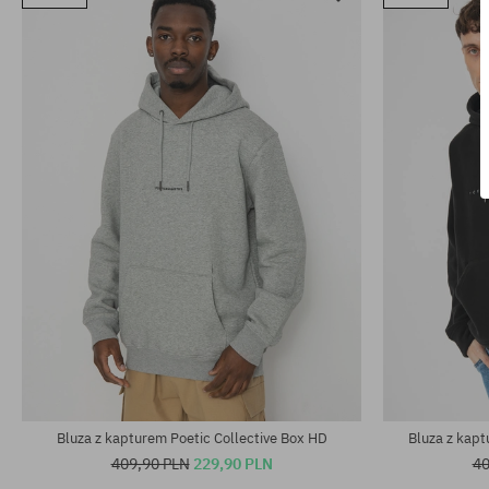
Dostępne rozmiary:
Dostępne rozm
S; L; XL
8.5
Bluza z kapturem Poetic Collective Box HD
Bluza z kapt
409,90 PLN
229,90 PLN
40