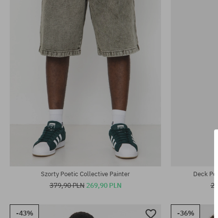
Dostępne rozm
rozmiar uniwersalny
M; L
Szorty Poetic Collective Painter
Deck Poe
379,90 PLN
269,90 PLN
29
-43%
-36%