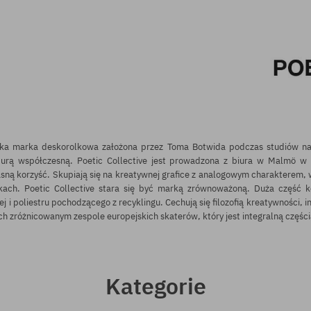
zka marka deskorolkowa założona przez Toma Botwida podczas studiów na 
ulturą współczesną. Poetic Collective jest prowadzona z biura w Malmö w 
asną korzyść. Skupiają się na kreatywnej grafice z analogowym charakterem, w
ach. Poetic Collective stara się być marką zrównoważoną. Duża część k
j i poliestru pochodzącego z recyklingu. Cechują się filozofią kreatywności, i
ch zróżnicowanym zespole europejskich skaterów, który jest integralną części
Kategorie