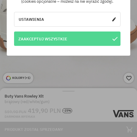
(cookies opcjonalne – możesz na nie wyrazić zgodę).
USTAWIENIA
ZAAKCEPTUJ WSZYSTKIE
KOLORY (
+1
)
Buty Vans Rowley Xlt
brązowy (red/white/gum)
419,90 PLN
-25%
559,90 PLN
DARMOWA WYSYŁKA
PRODUKT ZOSTAŁ SPRZEDANY