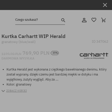
Czego szukasz?
Kurtka Carhartt WIP Herald
ID
347062
granatowy (blue/wall)
769,90 PLN
-35%
1199,90 PLN
DARMOWA WYSYŁKA
Kurtka Herald jest wykonana z ciężkiego bawełnianego denimu, który
został wyprany, dzięki czemu jest bardziej miękki w dotyku i ma
wyjątkowy, zużyty wygląd. Aby za ...
Kolor: granatowy
ZOBACZ WIĘCEJ