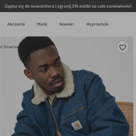
Zapisz się do newslettera i zgranij 5% zniżki na całe zamówienie!
Akcesoria
Marki
Nowości
Wyprzedaże
d (blue/wall)