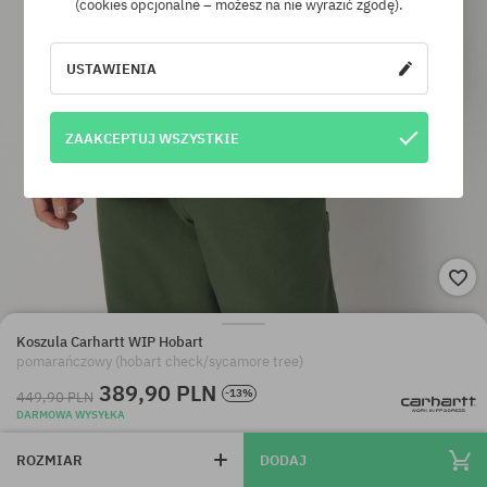
(cookies opcjonalne – możesz na nie wyrazić zgodę).
USTAWIENIA
ZAAKCEPTUJ WSZYSTKIE
Koszula Carhartt WIP Hobart
pomarańczowy (hobart check/sycamore tree)
389,90 PLN
-13%
449,90 PLN
DARMOWA WYSYŁKA
ROZMIAR
DODAJ