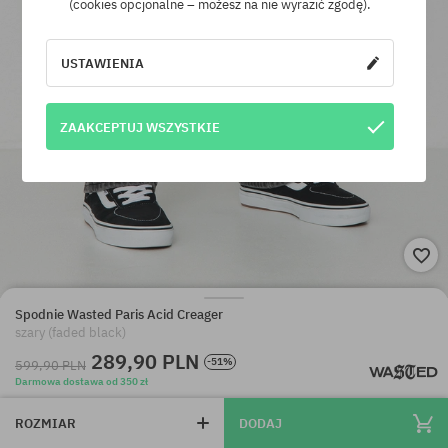
(cookies opcjonalne – możesz na nie wyrazić zgodę).
USTAWIENIA
ZAAKCEPTUJ WSZYSTKIE
Spodnie Wasted Paris Acid Creager
szary (faded black)
289,90 PLN
-51%
599,90 PLN
Darmowa dostawa od 350 zł
ROZMIAR
DODAJ